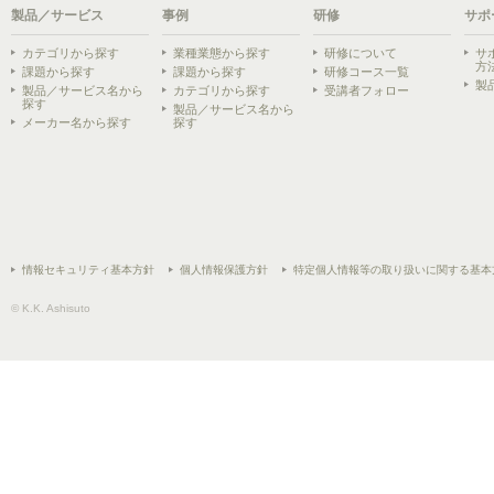
製品／サービス
事例
研修
サポ
カテゴリから探す
業種業態から探す
研修について
サ
方
課題から探す
課題から探す
研修コース一覧
製
製品／サービス名から
カテゴリから探す
受講者フォロー
探す
製品／サービス名から
メーカー名から探す
探す
情報セキュリティ基本方針
個人情報保護方針
特定個人情報等の取り扱いに関する基本
© K.K. Ashisuto