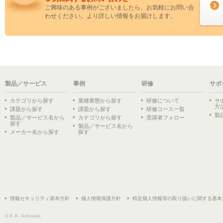
ご興味のある事例がございましたら、お気軽にお問い合
わせください。より詳しい情報をお届けします。
製品／サービス
事例
研修
サポ
カテゴリから探す
業種業態から探す
研修について
サ
方
課題から探す
課題から探す
研修コース一覧
製
製品／サービス名から
カテゴリから探す
受講者フォロー
探す
製品／サービス名から
メーカー名から探す
探す
情報セキュリティ基本方針
個人情報保護方針
特定個人情報等の取り扱いに関する基本
© K.K. Ashisuto