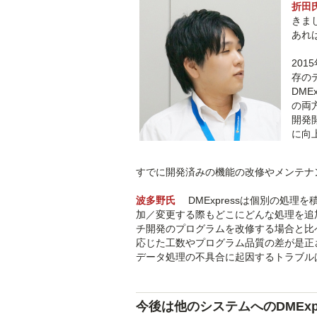
折田
きま
あれ
20
存の
DME
の両
開発
に向
すでに開発済みの機能の改修やメンテナ
波多野氏
DMExpressは個別の処
加／変更する際もどこにどんな処理を追
チ開発のプログラムを改修する場合と比
応じた工数やプログラム品質の差が是正さ
データ処理の不具合に起因するトラブル
今後は他のシステムへのDMExp