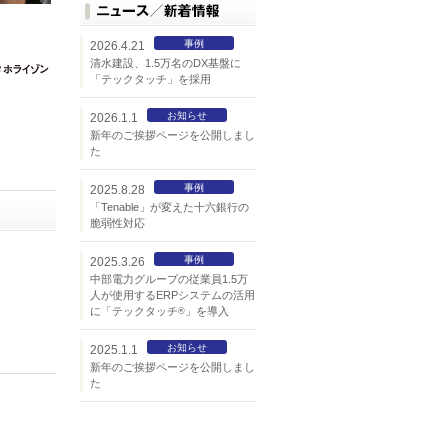
事例
2026.4.21
清水建設、1.5万名のDX基盤に
「テックタッチ」を採用
お知らせ
2026.1.1
新年のご挨拶ページを公開しまし
た
事例
2025.8.28
「Tenable」が変えた十六銀行の
脆弱性対応
事例
2025.3.26
中部電力グループの従業員1.5万
人が使用するERPシステムの活用
に「テックタッチ
」を導入
®
お知らせ
2025.1.1
新年のご挨拶ページを公開しまし
た