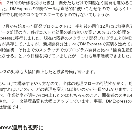
氏
2日間の研修を受けた後は、自分たちだけで問題なく開発を進める
した。DMExpressの開発ツールは直感的に使いこなせるので、恐らく1
ば誰でも開発のコツをマスターできるのではないでしょうか。
15年7月から始まった開発プロジェクトは、半年後の同年12月には無事完
データ処理の内、移行コストと効果の兼ね合いが高い30％ほどの処理を
xpressに移行しました。現在は既存のスクラッチ開発プログラムとDMExp
方が共存していますが、新規開発分はすべてDMExpressで実装を進め
開始当初、それまでのスクラッチでのプログラム開発と比べ「開発生産
上させる」という目標を掲げていましたが、これも無事達成できました
ンスの効率も大幅に向上したと波多野氏は言います。
理を積み上げて構築するやり方なので、全体の処理フローの可読性が良く、
加すればいいのか、どの処理を変えれば良いのかが一目でわかります。
べ、作業効率が明らかに向上したのはもちろんのこと、開発者のスキル
れ、データ処理品質も大幅にアップしています。事実、DMExpress
は皆無です。
ress適用も視野に