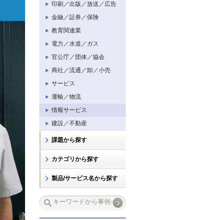
印刷／出版／放送／広告
金融／証券／保険
教育関連業
電力／水道／ガス
官公庁／団体／協会
商社／流通／卸／小売
サービス
運輸／物流
情報サービス
建設／不動産
課題から探す
カテゴリから探す
製品/サービス名から探す