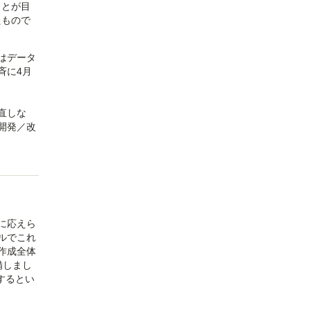
ことが目
たもので
はデータ
斉に4月
直しな
開発／改
に応えら
ルでこれ
作成全体
備しまし
するとい