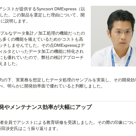
トが提供するSyncsort DMExpress（以
しました。この製品を選定した理由について、開
うに説明します。
プルなデータ集計／加工処理の機能だったの
にも多くの機能を備えているためかコストも高
しませんでした。その点DMExpressはデ
ィルタといったデータ加工の機能に特化され
にも優れていたので、弊社の検討アプローチ
えました。
力の下、実業務を想定したデータ処理のサンプルを実装し、その開発効
べ、明らかに開発効率面で優れていると判断しました。
発やメンテナンス効率が大幅にアップ
、開発者全員でアシストによる教育研修を受講しました。その際の印象につ
折田渉史氏はこう振り返ります。