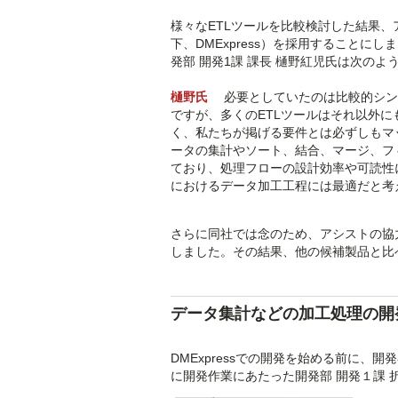
様々なETLツールを比較検討した結果、アシス
下、DMExpress）を採用することに
発部 開発1課 課長 樋野紅児氏は次のよ
樋野氏
必要としていたのは比較的シン
ですが、多くのETLツールはそれ以外
く、私たちが掲げる要件とは必ずしもマッチ
ータの集計やソート、結合、マージ、フ
ており、処理フローの設計効率や可読性
におけるデータ加工工程には最適だと考
さらに同社では念のため、アシストの協
しました。その結果、他の候補製品と比
データ集計などの加工処理の開
DMExpressでの開発を始める前に
に開発作業にあたった開発部 開発１課 