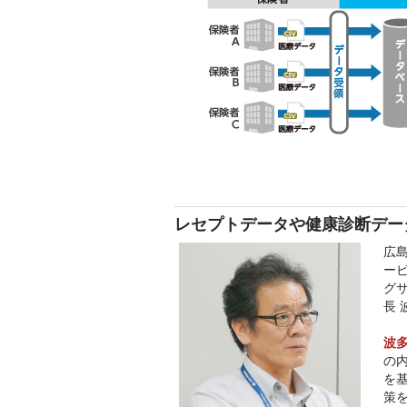
レセプトデータや健康診断デー
広
ー
グ
長
波
の
を
策