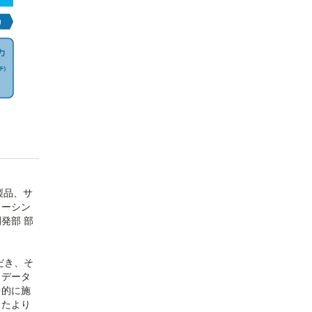
製品、サ
ソーシン
発部 部
だき、そ
、データ
中的に施
したより