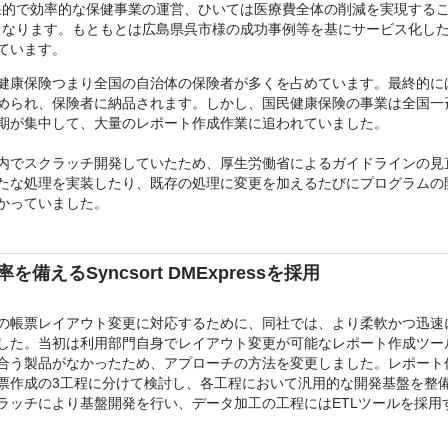
果的で効率的な保健事業の運営、ひいては医療費全体の削減を実現する
となります。もともとは広島県呉市様の成功事例等を基にサービス化し
ています。
健康保険つまり全国の自治体の保険者が多くを占めています。最終的に
められ、保険者に納品されます。しかし、国民健康保険の事業は全国一
期が集中して、大量のレポート作成作業に追われていました。
内でスクラッチ開発していたため、厚生労働省によるガイドラインの見
たな処理を実装したり、既存の処理に変更を加えるたびにプログラムの
かっていました。
えるSyncsort DMExpressを採用
の帳票レイアウト変更に対応するために、同社では、より柔軟かつ迅速
した。当初は利用部門自身でレイアウト変更が可能なレポート作成ツー
合う製品がなかったため、アプローチの方法を変更しました。レポート
票作成の3工程に分けて検討し、各工程において汎用的な開発基盤を整
ラッチにより基盤開発を行い、データ加工の工程にはETLツールを採用