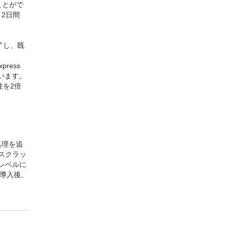
ことがで
～2日間
了し、既
ress
ています。
性を2倍
。
処理を追
スクラッ
レベルに
の導入後、