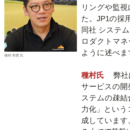
リングや監視
た。JP1の
同社 システ
ロダクトマネ
ように述べま
種村 和豊 氏
種村氏
弊社
サービスの開
ステムの疎結
力化」という
成しています