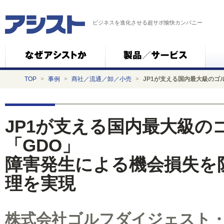
ビジネスを進化させる超サポ愉快カンパニー
TOP
>
事例
>
商社／流通／卸／小売
>
JP1が支える国内最大級のゴ
JP1が支える国内最大級の
「GDO」
障害発生による機会損失を
理を実現
株式会社ゴルフダイジェスト