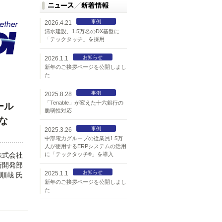
事例
2026.4.21
清水建設、1.5万名のDX基盤に
「テックタッチ」を採用
お知らせ
2026.1.1
新年のご挨拶ページを公開しまし
た
事例
2025.8.28
「Tenable」が変えた十六銀行の
ール
脆弱性対応
な
事例
2025.3.26
中部電力グループの従業員1.5万
人が使用するERPシステムの活用
I株式会社
に「テックタッチ
」を導入
®
術開発部
お知らせ
2025.1.1
順哉 氏
新年のご挨拶ページを公開しまし
た