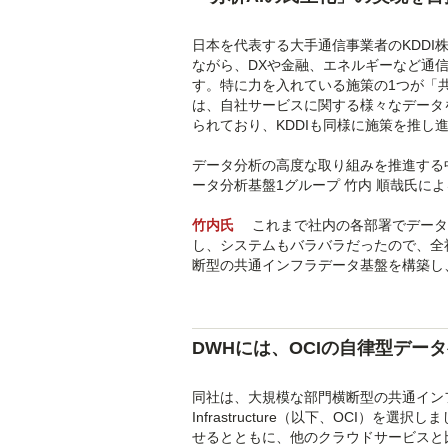
日本を代表する大手通信事業者のKDDI
ながら、DXや金融、エネルギーなど通
す。特に力を入れている施策の1つが「
は、自社サービスに関する様々なデータ
られており、KDDIも同様に施策を推し
データ分析の高度な取り組みを推進する中
ータ分析基盤1グループ 竹内 順哉氏に
竹内氏
これまで社内の各部署でデータ活
し、システムもバラバラだったので、全
断型の共通インフラデータ基盤を構築し
DWHには、OCIの自律型デー
同社は、大規模な部門横断型の共通インフラ
Infrastructure（以下、OCI）を
せるとともに、他のクラウドサービスと比