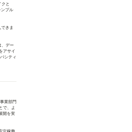
イクと
シンプル
入できま
は、デー
をアサイ
ャパシティ
の事業部門
とで、よ
展開を実
の安定稼働