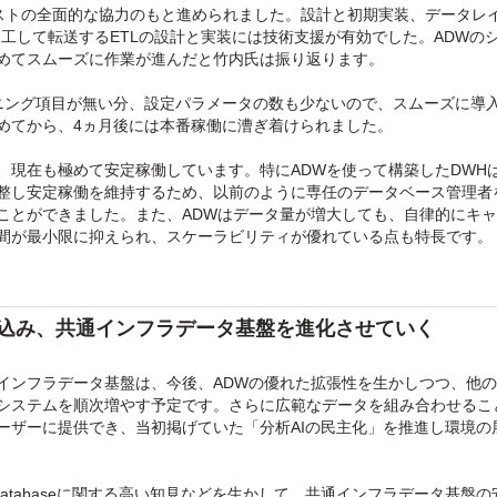
シストの全面的な協力のもと進められました。設計と初期実装、データレ
工して転送するETLの設計と実装には技術支援が有効でした。ADWの
めてスムーズに作業が進んだと竹内氏は振り返ります。
ニング項目が無い分、設定パラメータの数も少ないので、スムーズに導
めてから、4ヵ月後には本番稼働に漕ぎ着けられました。
、現在も極めて安定稼働しています。特にADWを使って構築したDWH
整し安定稼働を維持するため、以前のように専任のデータベース管理者
ことができました。また、ADWはデータ量が増大しても、自律的にキ
間が最小限に抑えられ、スケーラビリティが優れている点も特長です。
込み、共通インフラデータ基盤を進化させていく
インフラデータ基盤は、今後、ADWの優れた拡張性を生かしつつ、他
システムを順次増やす予定です。さらに広範なデータを組み合わせるこ
ーザーに提供でき、当初掲げていた「分析AIの民主化」を推進し環境の
 Databaseに関する高い知見などを生かして、共通インフラデータ基盤