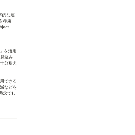
率的な運
を考慮
ect
、
W）」を活用
る見込み
も十分耐え
用できる
増減などを
懸念でし