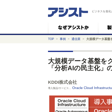
ビジネスを進化
TOP
>
事例
>
通信業
>
大規模データ基盤
大規模データ基盤を
「分析AIの民主化」
KDDI株式会社
Oracle Cloud Infrastruct
導入製品/サービス…