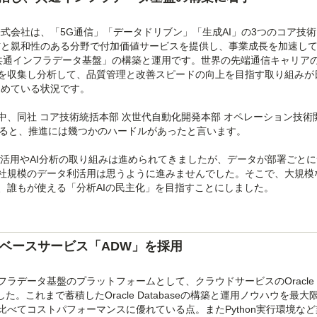
株式会社は、「5G通信」「データドリブン」「生成AI」の3つのコア技
信と親和性のある分野で付加価値サービスを提供し、事業成長を加速し
共通インフラデータ基盤」の構築と運用です。世界の先端通信キャリア
を収集し分析して、品質管理と改善スピードの向上を目指す取り組みが
進めている状況です。
、同社 コア技術統括本部 次世代自動化開発本部 オペレーション技術
よると、推進には幾つかのハードルがあったと言います。
用やAI分析の取り組みは進められてきましたが、データが部署ごとに
社規模のデータ利活用は思うように進みませんでした。そこで、大規模
、誰もが使える「分析AIの民主化」を目指すことにしました。
タベースサービス「ADW」を採用
データ基盤のプラットフォームとして、クラウドサービスのOracle Cl
選択しました。これまで蓄積したOracle Databaseの構築と運用ノウハウを最
べてコストパフォーマンスに優れている点。またPython実行環境な