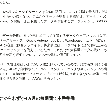
でした。
供する各種マネージドサービスを有効に活用し、コスト削減や最大限に効
。社内外の様々なシステムからデータを収集する機能は、データサイズ
egration」を採用。また収集したデータを保管するデータレイクは「OCI Obj
、データ分析に適した形に加工して保管するデータウェアハウス（以下
ービス「Oracle Autonomous Data Warehouse（以下、AD
WHの容量は数百テラバイト。将来的には、ペタバイトにまで膨れ上が
スケーラビリティを備えているため、これだけの大容量データの扱いに
同社が高く評価したのは、ADWの優れた運用性でした。
ベース管理者はいますが、人数は限られているので、誰でも効率的に運
の点、ADWは自律的にデータベースがチューニングやキャパシティの
でした。当時はサービスのアップデート時刻を指定できないのが唯一の
維持できると判断し、ADWに決めました。
計からわずか4ヵ月の短期間で本番稼働