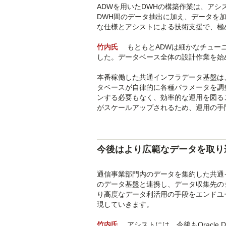
ADWを用いたDWHの構築作業は、ア
DWH間のデータ抽出に加え、データを加
な仕様とアシストによる技術支援で、極
竹内氏
もともとADWは細かなチュー
した。データベース全体の設計作業を始
本番稼働した共通インフラデータ基盤は
タベースが自律的に各種パラメータを調
ンする必要もなく、効率的な運用を図る
がスケールアップされるため、運用の手
今後はより広範なデータを取り
通信事業部門内のデータを集約した共通
のデータ基盤と連携し、データ収集先の
り高度なデータ利活用の手段をエンドユ
現していきます。
竹内氏
アシストには、今後もOracle