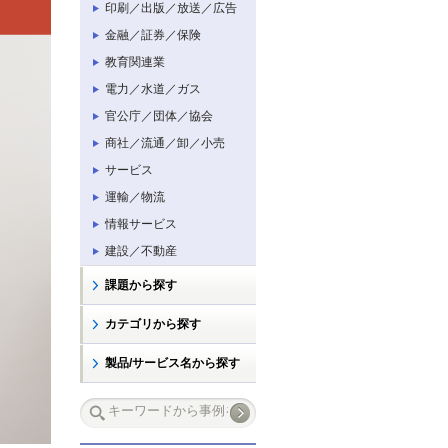
印刷／出版／放送／広告
金融／証券／保険
教育関連業
電力／水道／ガス
官公庁／団体／協会
商社／流通／卸／小売
サービス
運輸／物流
情報サービス
建設／不動産
課題から探す
カテゴリから探す
製品/サービス名から探す