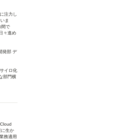
術に注力し
ていま
の間で
日々進め
開発部 デ
サイロ化
な部門横
oud
大限に生か
ど業務適用