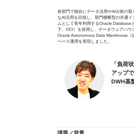
各部門で独自にデータ活用やAI分析の取
なAI活用を目指し、部門横断型の共通
ムとして長年利用するOracle Databa
下、OCI）を採用し、データウェアハウ
Oracle Autonomous Data Wa
ベース運用を実現しました。
「負荷
アップで
DWH基
課題／背景