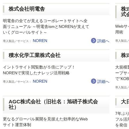
株式会社明電舎
株
式
明電舎の全てが見えるコーポレートサイトへ全
Webサ
面リニューアル ～明電舎ismとNORENが支えて
用術
いくグローバルサイト～
NOREN
詳細へ
導入製品
導入製品／サービス：
積水化学工業株式会社
株
イントラサイト閲覧数が５倍にアップ！
大規模
NORENで実現したナレッジ活用戦略
ープサ
で“KO
NOREN
詳細へ
導入製品／サービス：
導入製品
AGC株式会社（旧社名：旭硝子株式会
大
社）
7年ぶ
更なるグローバル展開を見据えた効率的なWeb
フル活
サイト運営体制
を発信