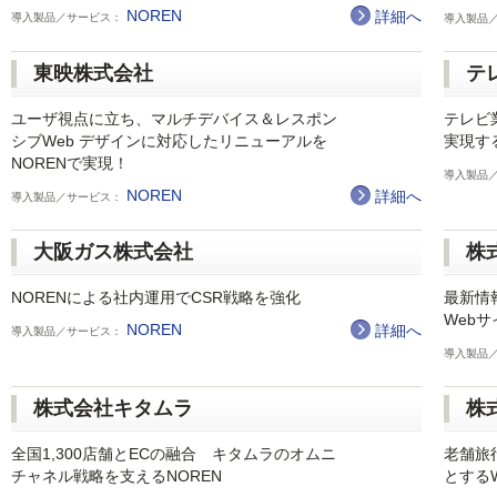
NOREN
詳細へ
導入製品／サービス：
導入製品
東映株式会社
テ
ユーザ視点に立ち、マルチデバイス＆レスポン
テレビ
シブWeb デザインに対応したリニューアルを
実現する
NORENで実現！
導入製品
NOREN
詳細へ
導入製品／サービス：
大阪ガス株式会社
株
NORENによる社内運用でCSR戦略を強化
最新情
Web
NOREN
詳細へ
導入製品／サービス：
導入製品
株式会社キタムラ
株
全国1,300店舗とECの融合 キタムラのオムニ
老舗旅
チャネル戦略を支えるNOREN
とする