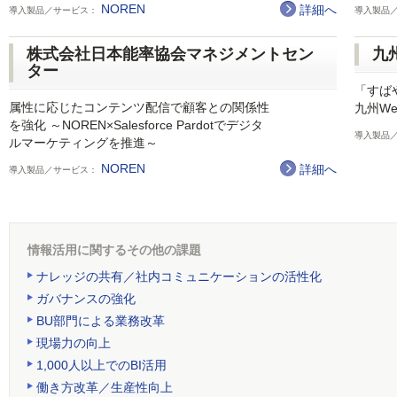
NOREN
詳細へ
導入製品／サービス：
導入製品
株式会社日本能率協会マネジメントセン
九
ター
「すば
属性に応じたコンテンツ配信で顧客との関係性
九州W
を強化 ～NOREN×Salesforce Pardotでデジタ
導入製品
ルマーケティングを推進～
NOREN
詳細へ
導入製品／サービス：
情報活用に関するその他の課題
ナレッジの共有／社内コミュニケーションの活性化
ガバナンスの強化
BU部門による業務改革
現場力の向上
1,000人以上でのBI活用
働き方改革／生産性向上