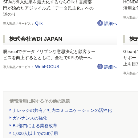
SFAの導入効果を最大化するならQlik！営業部
HON
門が始めたアジャイル式「データ民主化」への
活用文
道のり
導入製品
Qlik
詳細へ
導入製品／サービス：
株式会社WDI JAPAN
株
脱Excelでデータドリブンな意思決定と顧客サー
Glea
ビスを向上するとともに、全社でKPIの統一へ
サポー
上を目
WebFOCUS
詳細へ
導入製品／サービス：
導入製品
情報活用に関するその他の課題
ナレッジの共有／社内コミュニケーションの活性化
ガバナンスの強化
BU部門による業務改革
1,000人以上でのBI活用