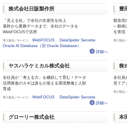
株式会社日阪製作所
豊
「見える化」で全社の生産性を向上
製造現
基幹から業務データまで、全社のデータを
─ 動
WebFOCUSで活用
を実現
WebFOCUS
DataSpider Servista
導入製品／サービス：
導入製品
Oracle AI Database（旧 Oracle Database）
詳細へ
ヤスハラケミカル株式会社
株
全社員が「考える力」を継続して育む！データ
全社員
活用推進のカギは誰もが使える環境整備と人財
見てア
育成
導入製品
WebFOCUS
DataSpider Servista
導入製品／サービス：
詳細へ
グローリー株式会社
本