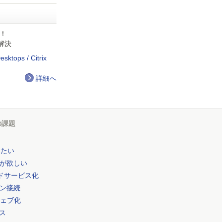
化！
解決
esktops / Citrix
詳細へ
の課題
したい
が欲しい
ドサービス化
ョン接続
ウェブ化
セス