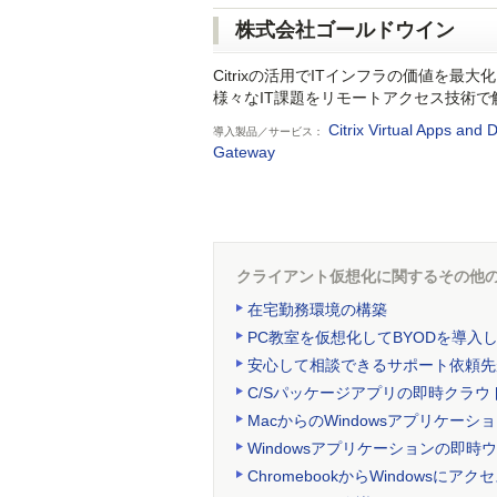
株式会社ゴールドウイン
Citrixの活用でITインフラの価値を最大
様々なIT課題をリモートアクセス技術で
Citrix Virtual Apps and D
導入製品／サービス：
Gateway
クライアント仮想化に関するその他
在宅勤務環境の構築
PC教室を仮想化してBYODを導入
安心して相談できるサポート依頼先
C/Sパッケージアプリの即時クラウ
MacからのWindowsアプリケーシ
Windowsアプリケーションの即時
ChromebookからWindowsにアク