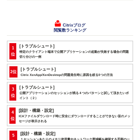
Citrixブログ
閲覧数ランキング
[トラブルシュート]
1
特定のクライアント端末で公開アプリケーションの起動が失敗する場合の問題
位
切り分けの一例
[トラブルシュート]
2位
Citrix XenApp/XenDesktopの問題発生時に原因を絞る5つの方法
[トラブルシュート]
3
公開アプリケーションのセッションが残る４つのパターンと試して頂きたいポ
位
イント（２）
[設計・構築・設定]
4
ICAファイルダウンロード時に安全にダウンロードすることができない旨のメッ
位
セージが表示される
[設計・構築・設定]
5
１セッションあたりのメモリ使用量やネットワーク帯域幅を確認する手順の一