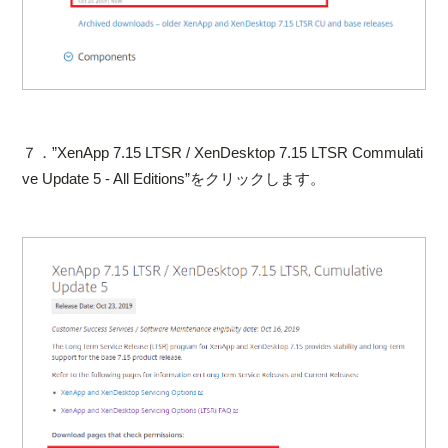
７．”XenApp 7.15 LTSR / XenDesktop 7.15 LTSR Commulati
ve Update 5 - All Editions”をクリックします。