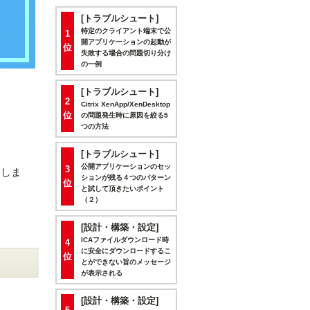
[トラブルシュート]
特定のクライアント端末で公
1
開アプリケーションの起動が
位
失敗する場合の問題切り分け
の一例
[トラブルシュート]
2
Citrix XenApp/XenDesktop
位
の問題発生時に原因を絞る5
つの方法
[トラブルシュート]
公開アプリケーションのセッ
3
介しま
ションが残る４つのパターン
位
と試して頂きたいポイント
（２）
[設計・構築・設定]
ICAファイルダウンロード時
4
に安全にダウンロードするこ
位
とができない旨のメッセージ
が表示される
[設計・構築・設定]