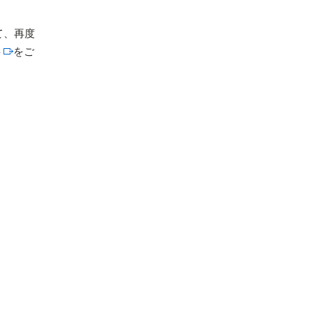
て、再度
事
をご