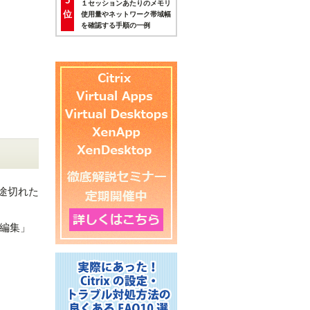
5
１セッションあたりのメモリ
位
使用量やネットワーク帯域幅
を確認する手順の一例
途切れた
編集」