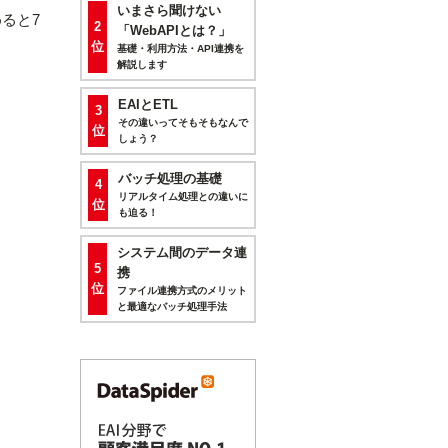
いまさら聞けない
ると7
2
「WebAPIとは？」
位
基礎・利用方法・API連携を
解説します
EAIとETL
3
その違いってそもそもなんで
位
しょう？
バッチ処理の基礎
4
リアルタイム処理との違いに
位
も迫る！
システム間のデータ連
5
携
位
ファイル連携方式のメリット
と最適なバッチ処理手法