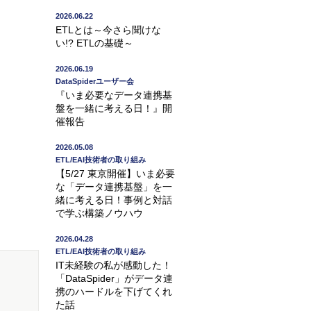
2026.06.22
ETLとは～今さら聞けな
い!? ETLの基礎～
2026.06.19
DataSpiderユーザー会
『いま必要なデータ連携基
盤を一緒に考える日！』開
催報告
2026.05.08
ETL/EAI技術者の取り組み
【5/27 東京開催】いま必要
な「データ連携基盤」を一
緒に考える日！事例と対話
で学ぶ構築ノウハウ
2026.04.28
ETL/EAI技術者の取り組み
IT未経験の私が感動した！
「DataSpider」がデータ連
携のハードルを下げてくれ
た話