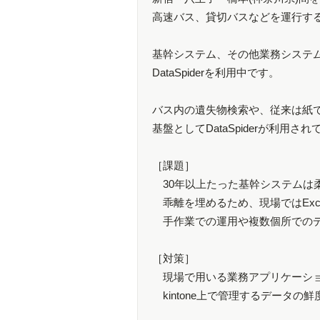
高速バス、貸切バスなどを運行す
基幹システム、その他業務システム、
DataSpiderを利用中です。
バス内の遺失物検索や、従来は紙で
基盤としてDataSpiderが利用さ
［課題］
30年以上たった基幹システムは
乖離を埋めるため、現場ではExc
手作業での運用や複数個所でのデ
［対策］
現場で用いる業務アプリケーションを
kintone上で管理するデータの鮮