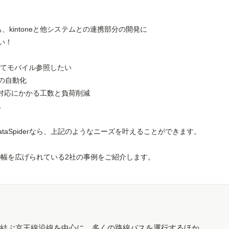
も、kintoneと他システムとの連携部分の開発に
い！
携してモバイル参照したい
の自動化
ップ対応にかかる工数と負荷削減
化
DataSpiderなら、上記のようなニーズを叶えることができます。
ne活用の幅を広げられている2社の事例をご紹介します。
を結ぶ京王線沿線を中心に、多くの路線バスを運行するほか