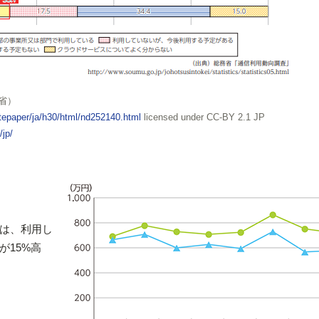
省）
itepaper/ja/h30/html/nd252140.html
licensed under CC-BY 2.1 JP
/jp/
。
は、利用し
が15%高