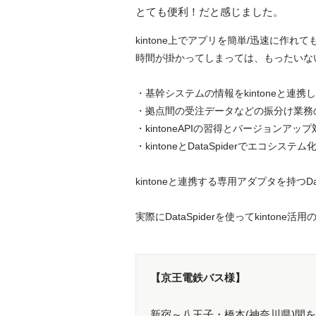
とても便利！だと感じました。
kintone上でアプリを簡単/迅速に作れて
時間が掛かってしまっては、もったいな
・基幹システムの情報をkintoneと連
・拠点間の受注データなどの振分け業務
・kintoneAPIの習得とバージョンア
・kintoneとDataSpiderでエコシステム
kintoneと連携する専用アダプタを持つ
実際にDataSpiderを使ってkinto
【京王電鉄バス様】
新宿～八王子・橋本(神奈川県)間