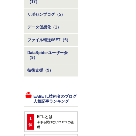
（17）
サポセンブログ（5）
データ仮想化（1）
ファイル転送/MFT（5）
DataSpiderユーザー会
（9）
技術支援（9）
EAI/ETL技術者のブログ
人気記事ランキング
ETLとは
1
今さら聞けない!? ETLの基
位
礎