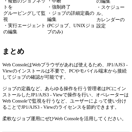
・複数のジョブネッ
・中断
の編集
トを
・強制終了
・スケジュー
グルーピングして監
・ジョブの詳細定義の
ル、
視
編集
カレンダーの
・実行エージェント
(PCジョブ、UNIXジョ
設定
の編集
ブのみ)
まとめ
Web ConsoleはWebブラウザがあれば使えるため、JP1/AJS3 -
Viewのインストールは不要で、PCやモバイル端末から接続
してジョブの確認が可能です。
ジョブの定義など、あらゆる操作を行う管理者はPCにイン
ストールしたJP1/AJS3 - Viewで操作を行い、オペレーターは
Web Consoleで監視を行うなど、ユーザーによって使い分け
ることでJP1/AJS3 - Viewのライセンスを節約できます。
柔軟なジョブ運用にぜひWeb Consoleを活用してください。