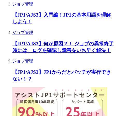
ジョブ管理
【JP1/AJS3】入門編！JP1の基本用語を理解
しよう！
ジョブ管理
【JP1/AJS3】何が原因？！ ジョブの異常終了
時には、ログを確認し障害をいち早く解決！
ジョブ管理
【JP1/AJS3】JP1からだとバッチが実行でき
ない！？