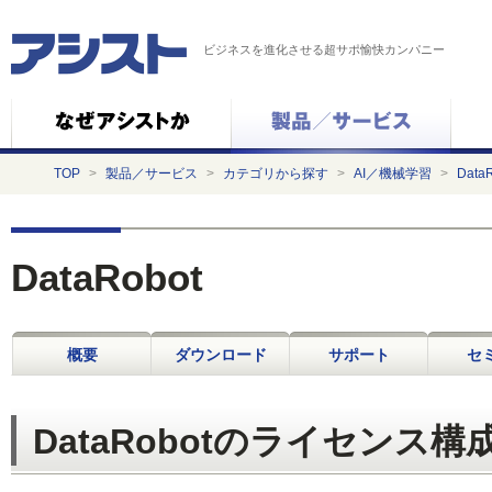
ビジネスを進化させる超サポ愉快カンパニー
TOP
>
製品／サービス
>
カテゴリから探す
>
AI／機械学習
>
Data
DataRobot
概要
ダウンロード
サポート
セ
DataRobotのライセンス構