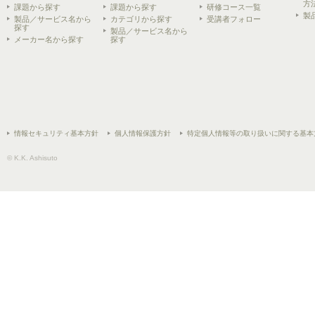
方
課題から探す
課題から探す
研修コース一覧
製
製品／サービス名から
カテゴリから探す
受講者フォロー
探す
製品／サービス名から
メーカー名から探す
探す
情報セキュリティ基本方針
個人情報保護方針
特定個人情報等の取り扱いに関する基本
© K.K. Ashisuto