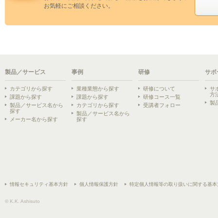
お気軽にご相談ください。
製品／サービス
事例
研修
サポ
カテゴリから探す
業種業態から探す
研修について
サ
方
課題から探す
課題から探す
研修コース一覧
製
製品／サービス名から
カテゴリから探す
受講者フォロー
探す
製品／サービス名から
メーカー名から探す
探す
情報セキュリティ基本方針
個人情報保護方針
特定個人情報等の取り扱いに関する基本
© K.K. Ashisuto