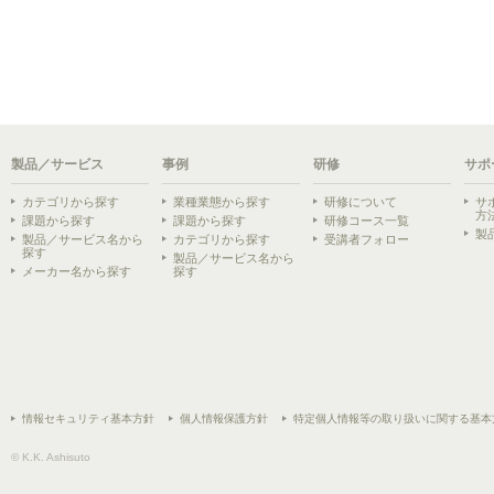
製品／サービス
事例
研修
サポ
カテゴリから探す
業種業態から探す
研修について
サ
方
課題から探す
課題から探す
研修コース一覧
製
製品／サービス名から
カテゴリから探す
受講者フォロー
探す
製品／サービス名から
メーカー名から探す
探す
情報セキュリティ基本方針
個人情報保護方針
特定個人情報等の取り扱いに関する基本
© K.K. Ashisuto