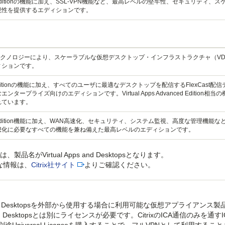
d Editionの機能に加え、SSL-VPN機能など、最高レベルの堅牢性、セキュリティ、ス
視性を提供するエディションです。
 HDXテクノロジーにより、スケーラブルな仮想デスクトップ・インフラストラクチャ（VD
ィションです。
d Editionの機能に加え、すべてのユーザに最適なデスクトップを配信するFlexCast配
ンタープライズ向けのエディションです。Virtual Apps Advanced Edition相当
れています。
ed Edition機能に加え、WAN高速化、セキュリティ、システム監視、高度な管理機能な
想化に必要なすべての機能を兼ね備えた最高レベルのエディションです。
ion以上は、製品名がVirtual Apps and Desktopsとなります。
り詳細な情報は、
Citrix社サイト
よりご確認ください。
al Apps and Desktopsを外部から使用する場合に利用可能な仮想アプライアンス
and Desktopsとは別にライセンスが必要です。CitrixのICA通信のみを通す