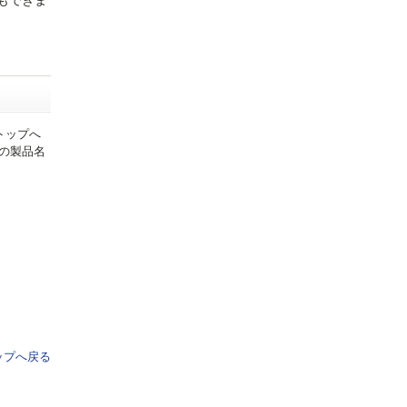
ともできま
トップへ
d版の製品名
ップへ戻る