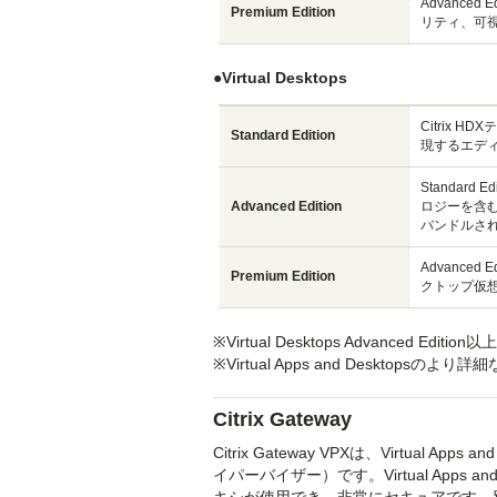
Advance
Premium Edition
リティ、可
●Virtual Desktops
Citrix
Standard Edition
現するエデ
Standar
Advanced Edition
ロジーを含むエ
バンドルさ
Advanc
Premium Edition
クトップ仮
※Virtual Desktops Advanced Edit
※Virtual Apps and Desktopsのよ
Citrix Gateway
Citrix Gateway VPXは、Virtu
イパーバイザー）です。Virtual Apps 