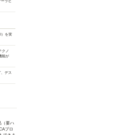
ケーラビ
I）を実
信テクノ
の機能が
ど、デス
製品（要ハ
ICAプロ