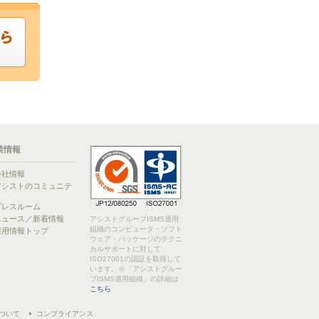
業情報
会社情報
アシストのコミュニテ
ィ
プレスルーム
ニュース／新着情報
アシストグループISMS適用
組織のコンピュータ・ソフト
採用情報トップ
ウェア・パッケージのテクニ
カルサポートに対して
ISO27001の認証を取得して
います。※「アシストグルー
プISMS適用組織」の詳細は
こちら
ついて
コンプライアンス