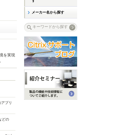
す
メーカー名から探す
境を実現
。
。
のアプリ
などの