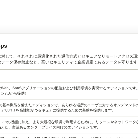
ops
に対して、それぞれに最適化された通信方式とセキュアなリモートアクセス環
のデータ保存禁止など、高いセキュリティで企業資産であるデータを守ります
Web、SaaSアプリケーションの配信および利用環境を実現するエディションです
ン7.8から提供）
l Appsの基本機能を備えたエディションで、あらゆる場所のユーザに対するオンデマンド
・デリバリを高性能かつセキュアに提供するための基盤を提供します。
rd Editionの機能に加え、より大規模な環境で利用するために、リソースやネットワーク
備えた、実績あるエンタープライズ向けのエディションです。