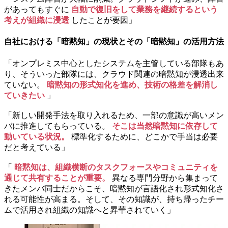
があってもすぐに
自動で復旧をして業務を継続するという
考えが組織に浸透
したことが要因」
自社における「暗黙知」の現状とその「暗黙知」の活用方法
「オンプレミス中心としたシステムを主管している部隊もあ
り、そういった部隊には、クラウド関連の暗黙知が浸透出来
ていない。
暗黙知の形式知化を進め、技術の格差を解消し
ていきたい
」
「新しい開発手法を取り入れるため、一部の意識が高いメン
バに推進してもらっている。
そこは当然暗黙知に依存して
動いている状況。
標準化するために、どこかで手当は必要
だと考えている」
「
暗黙知は、組織横断のタスクフォースやコミュニティを
通じて共有することが重要。
異なる専門分野から集まって
きたメンバ同士だからこそ、暗黙知が言語化され形式知化さ
れる可能性が高まる。そして、その知識が、持ち帰ったチー
ムで活用され組織の知識へと昇華されていく」