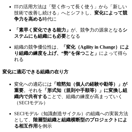
ITの活用方法は「堅く作って長く使う」から「新しい
技術で改善し続ける」へとシフトし、
変化によって競
争力を高める
時代に
「素早く変化できる能力」
が、競争力の源泉となる
シ
ステムにも組織にも必要
となる
組織の競争優位性は、
「変化（Agility in Change）によ
り組織の練度を上げ、“勢”を保つこと」
によって得ら
れる
変化に適応できる組織の在り方
変化への適応には
「暗黙知（個人の経験や勘等）」が
重要
。それを
「形式知（規則や手順等）」に変換し組
織内で共有する
ことで、組織の練度が高まっていく
（SECIモデル）
SECIモデル（知識創造サイクル）の組織への実装方法
として、
階層型組織と組織横断型のプロジェクトによ
る相互作用
を例示