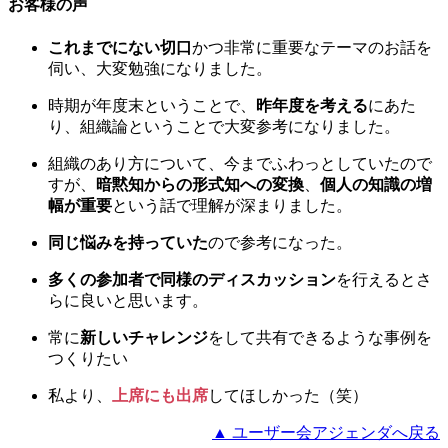
お客様の声
これまでにない切口
かつ非常に重要なテーマのお話を
伺い、大変勉強になりました。
時期が年度末ということで、
昨年度を考える
にあた
り、組織論ということで大変参考になりました。
組織のあり方について、今までふわっとしていたので
すが、
暗黙知からの形式知への変換
、
個人の知識の増
幅が重要
という話で理解が深まりました。
同じ悩みを持っていた
ので参考になった。
多くの参加者で同様のディスカッション
を行えるとさ
らに良いと思います。
常に
新しいチャレンジ
をして共有できるような事例を
つくりたい
私より、
上席にも出席
してほしかった（笑）
▲ ユーザー会アジェンダへ戻る