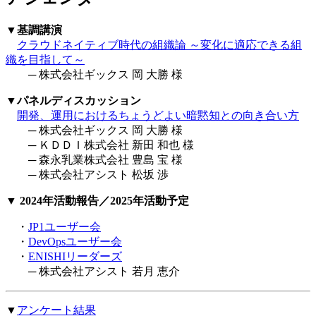
▼基調講演
クラウドネイティブ時代の組織論 ～変化に適応できる組
織を目指して～
─ 株式会社ギックス 岡 大勝 様
▼パネルディスカッション
開発、運用におけるちょうどよい暗黙知との向き合い方
─ 株式会社ギックス 岡 大勝 様
─ ＫＤＤＩ株式会社 新田 和也 様
─ 森永乳業株式会社 豊島 宝 様
─ 株式会社アシスト 松坂 渉
▼ 2024年活動報告／2025年活動予定
・
JP1ユーザー会
・
DevOpsユーザー会
・
ENISHIリーダーズ
─ 株式会社アシスト 若月 恵介
▼
アンケート結果