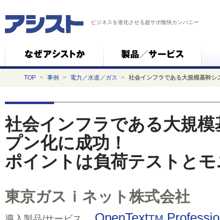
ビジネスを進化させる超サポ愉快カンパニー
TOP
>
事例
>
電力／水道／ガス
>
社会インフラである大規模基幹シ
社会インフラである大規模
プン化に成功！
ポイントは負荷テストとモ
東京ガスｉネット株式会社
OpenText
Professio
TM
導入製品/サービス…