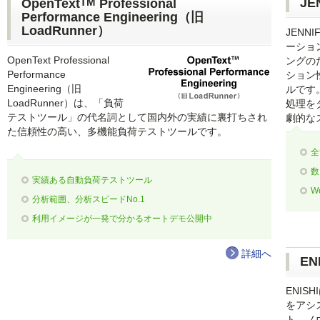
TM
JE
OpenText
Professional
Performance Engineering（旧
LoadRunner）
JENN
ーショ
OpenText Professional
ングの
Performance
ション性
Engineering（旧
ルです
LoadRunner）は、「負荷
処理を
テストツール」の代名詞として国内外の実績に裏打ちされ
劇的な
た信頼性の高い、多機能負荷テストツールです。
全
数
実績ある自動負荷テストツール
W
分析範囲、分析スピードNo.1
利用イメージが一発で分かるオートデモ公開中
詳細へ
EN
ENIS
をアシ
ト、ノ