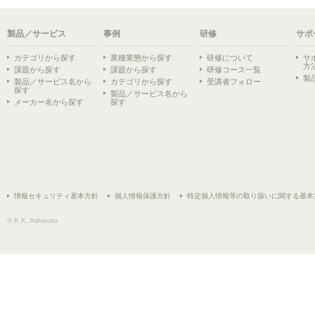
製品／サービス
事例
研修
サポ
カテゴリから探す
業種業態から探す
研修について
サ
方
課題から探す
課題から探す
研修コース一覧
製
製品／サービス名から
カテゴリから探す
受講者フォロー
探す
製品／サービス名から
メーカー名から探す
探す
情報セキュリティ基本方針
個人情報保護方針
特定個人情報等の取り扱いに関する基本
© K.K. Ashisuto