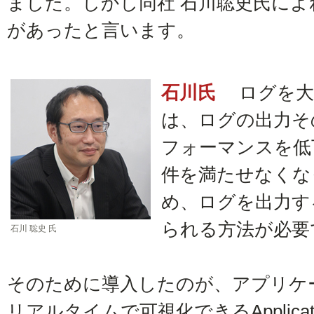
ました。しかし同社 石川聡史氏に
があったと言います。
石川氏
ログを大
は、ログの出力そ
フォーマンスを低
件を満たせなくな
め、ログを出力す
られる方法が必要
石川 聡史 氏
そのために導入したのが、アプリケ
リアルタイムで可視化できるApplication 