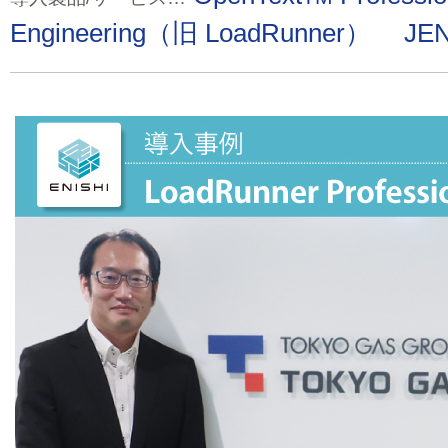
Engineering（旧 LoadRunner）
JE