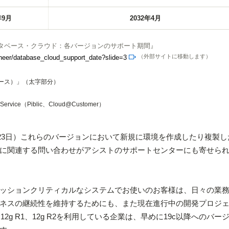
年9月
2032年4月
ucture データベース・クラウド：各バージョンのサポート期間』
（外部サイトに移動します）
neer/database_cloud_support_date?slide=3
長期リリース）」（太字部分）
 Service（Piblic、Cloud@Customer）
月23日）これらのバージョンにおいて新規に環境を作成したり複製し
に関連する問い合わせがアシストのサポートセンターにも寄せら
ッションクリティカルなシステムでお使いのお客様は、日々の業
ネスの継続性を維持するためにも、また現在進行中の開発プロジ
12g R1、12g R2を利用している企業は、早めに19c以降へのバー