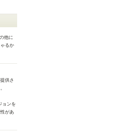
の他に
しゃるか
が提供さ
す。
ジョンを
能性があ