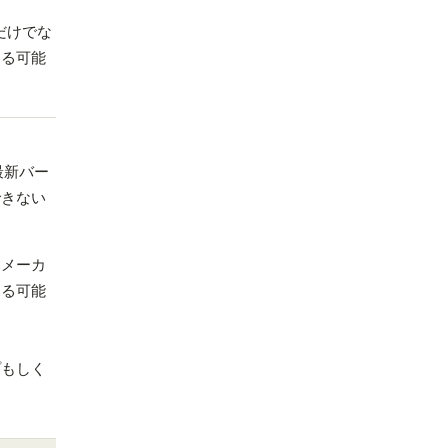
チだけでな
なる可能
最新バー
できない
、メーカ
なる可能
プもしく