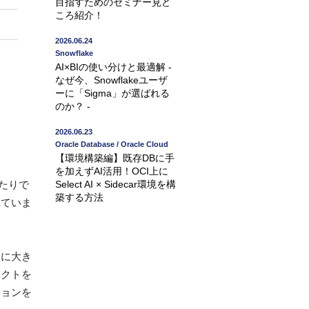
目指すためのセミナー見ど
ころ紹介！
2026.06.24
Snowflake
AI×BIの使い分けと最適解 -
なぜ今、Snowflakeユーザ
ーに「Sigma」が選ばれる
のか？ -
2026.06.23
Oracle Database / Oracle Cloud
【環境構築編】既存DBに手
を加えずAI活用！OCI上に
たりで
Select AI × Sidecar環境を構
築する方法
れていま
務に大き
ェクトを
ジョンを