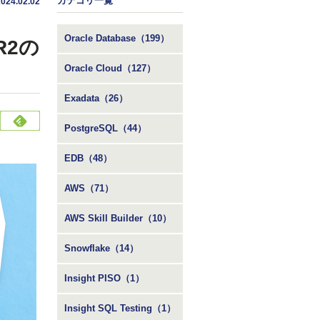
カテゴリ一覧
2024.02.02
Oracle Database（199）
 R2の
Oracle Cloud（127）
Exadata（26）
PostgreSQL（44）
EDB（48）
AWS（71）
AWS Skill Builder（10）
Snowflake（14）
Insight PISO（1）
Insight SQL Testing（1）