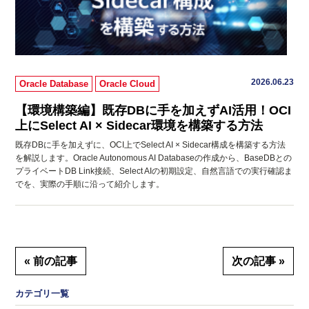
2026.06.23
Oracle Database
Oracle Cloud
【環境構築編】既存DBに手を加えずAI活用！OCI
上にSelect AI × Sidecar環境を構築する方法
既存DBに手を加えずに、OCI上でSelect AI × Sidecar構成を構築する方法
を解説します。Oracle Autonomous AI Databaseの作成から、BaseDBとの
プライベートDB Link接続、Select AIの初期設定、自然言語での実行確認ま
でを、実際の手順に沿って紹介します。
« 前の記事
次の記事 »
カテゴリ一覧