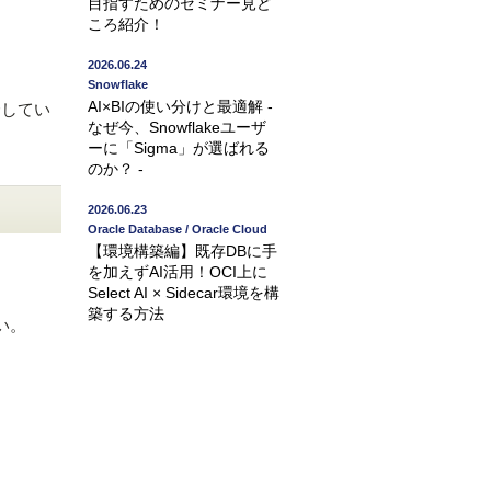
目指すためのセミナー見ど
ころ紹介！
2026.06.24
Snowflake
AI×BIの使い分けと最適解 -
介してい
なぜ今、Snowflakeユーザ
ーに「Sigma」が選ばれる
のか？ -
2026.06.23
Oracle Database / Oracle Cloud
【環境構築編】既存DBに手
を加えずAI活用！OCI上に
Select AI × Sidecar環境を構
築する方法
い。