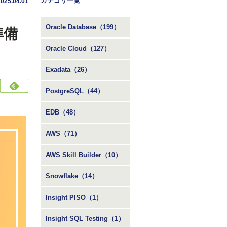
カテゴリ一覧
2025.04.01
Oracle Database（199）
準備
Oracle Cloud（127）
Exadata（26）
PostgreSQL（44）
EDB（48）
AWS（71）
AWS Skill Builder（10）
Snowflake（14）
Insight PISO（1）
Insight SQL Testing（1）