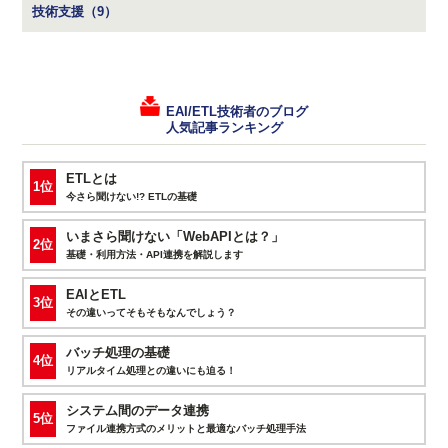
技術支援（9）
EAI/ETL技術者のブログ
人気記事ランキング
ETLとは
1位
今さら聞けない!? ETLの基礎
いまさら聞けない「WebAPIとは？」
2位
基礎・利用方法・API連携を解説します
EAIとETL
3位
その違いってそもそもなんでしょう？
バッチ処理の基礎
4位
リアルタイム処理との違いにも迫る！
システム間のデータ連携
5位
ファイル連携方式のメリットと最適なバッチ処理手法