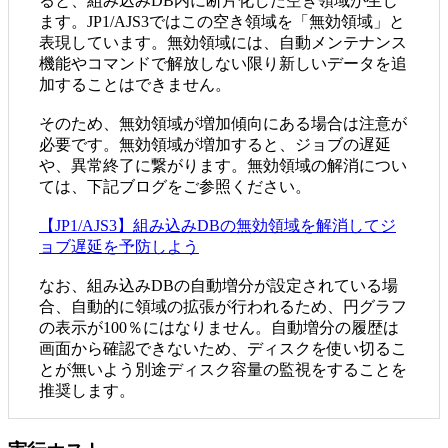
ると、組み込みDB内に断片化した空き領域が生じ
ます。JP1/AJS3ではこの空き領域を「無効領域」と
表現しています。無効領域には、自動メンテナンス
機能やコマンドで解放しない限り新しいデータを追
加することはできません。
そのため、無効領域が増加傾向にある場合は注意が
必要です。無効領域が増加すると、ジョブの遅延
や、異常終了に繋がります。無効領域の解消につい
ては、下記ブログをご参照ください。
【JP1/AJS3】組み込みDBの無効領域を解消してジ
ョブ遅延を予防しよう
なお、組み込みDBの自動増分が設定されている場
合、自動的に領域の拡張が行われるため、円グラフ
の表示が100％にはなりません。自動増分の履歴は
画面から確認できないため、ディスクを使い切るこ
とが無いよう別途ディスク容量の監視をすることを
推奨します。