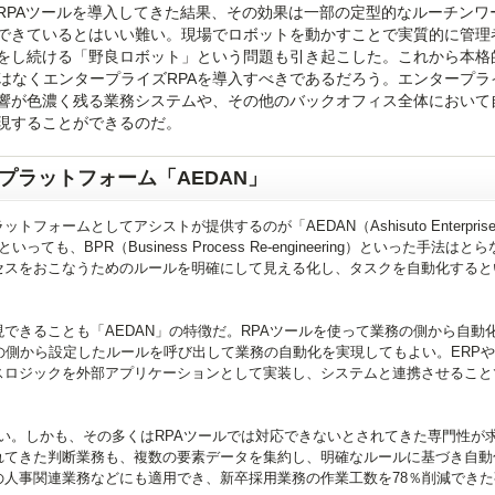
RPAツールを導入してきた結果、その効果は一部の定型的なルーチンワ
できているとはいい難い。現場でロボットを動かすことで実質的に管理
をし続ける「野良ロボット」という問題も引き起こした。これから本格的
はなくエンタープライズRPAを導入すべきであるだろう。エンタープライ
響が色濃く残る業務システムや、その他のバックオフィス全体において
現することができるのだ。
プラットフォーム「AEDAN」
ームとしてアシストが提供するのが「AEDAN（Ashisuto Enterprise De
っても、BPR（Business Process Re-engineering）といった手法はと
セスをおこなうためのルールを明確にして見える化し、タスクを自動化すると
できることも「AEDAN」の特徴だ。RPAツールを使って業務の側から自動
の側から設定したルールを呼び出して業務の自動化を実現してもよい。ERP
スロジックを外部アプリケーションとして実装し、システムと連携させること
広い。しかも、その多くはRPAツールでは対応できないとされてきた専門性が
れてきた判断業務も、複数の要素データを集約し、明確なルールに基づき自動
人事関連業務などにも適用でき、新卒採用業務の作業工数を78％削減できた