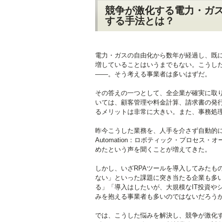
競争が激化する電力・ガス
する手法とは？
電力・ガスの自由化から数年が経過し、既
増していることはいうまでもない。こうし
――。そう考える事業者は多いはずだ。
その答えの一つとして、全企業が確実に取
いては、顧客管理や料金計算、請求書の発
るメリットは非常に大きい。また、事務処
昨今こうした業務を、人手を介さず自動的に処理
Automation：ロボティック・プロセ
めたという声を聞くことが増えてきた。
しかし、いざRPAツールを導入してみたも
ない」といった課題に突き当たる企業も多
る」「導入はしたいが、大規模なIT投資や
みを抱える事業者も多いのではないだろう
では、こうした悩みを解決し、競争が激化す