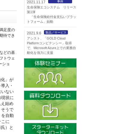
事例
2021.11.17
生命保険エコシステム リリース
第1弾
「生命保険給付金支払いプラッ
トフォーム」始動
満足度の
製品／サービス
2021.9.6
期待でき
アシスト、「GOLD Cloud
Platformコンピテンシー」取得
で、Microsoft Azure上での業務自
などの基
動化を強力に支援
フトウェ
メーショ
動化」が
を導入・
はいない
の現状に
見え始め
、そうで
』を自動
そこに
藤氏）と