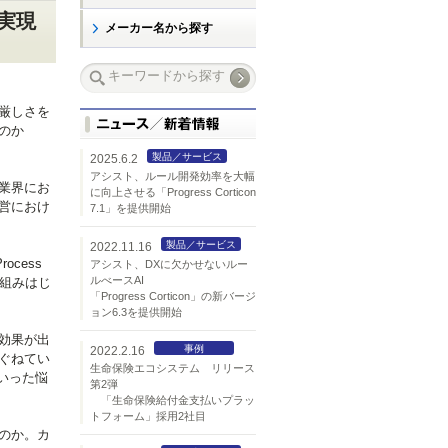
実現
メーカー名から探す
厳しさを
のか
製品／サービス
2025.6.2
アシスト、ルール開発効率を大幅
業界にお
に向上させる「Progress Corticon
営におけ
7.1」を提供開始
製品／サービス
2022.11.16
cess
アシスト、DXに欠かせないルー
ルべースAI
り組みはじ
「Progress Corticon」の新バージ
ョン6.3を提供開始
効果が出
事例
2022.2.16
ぐねてい
生命保険エコシステム リリース
いった悩
第2弾
「生命保険給付金支払いプラッ
トフォーム」採用2社目
のか。カ