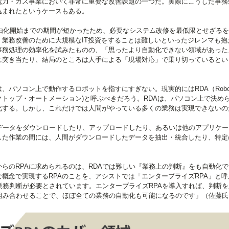
電力・ガス事業において非常に重要な改善課題の一つだ。実際にこうした事務
込まれたというケースもある。
自由化開始までの期間が短かったため、必要なシステム改修を最低限とせざる
業務改善のために大規模なIT投資をすることは難しいといったジレンマも抱
事務処理の効率化を試みたものの、「思ったより自動化できない領域があった
に突き当たり、結局のところは人手による「現場対応」で乗り切っているとい
、パソコン上で動作するロボットを指すにすぎない。現実的にはRDA（Robot
クス・デスクトップ・オートメーション)と呼ぶべきだろう。RDAは、パソコン上で決め
化する。しかし、これだけでは人間がやっている多くの業務は実現できないの
データをダウンロードしたり、アップロードしたり、あるいは他のアプリケー
した作業の間には、人間がダウンロードしたデータを抽出・統合したり、特定
らのRPAに求められるのは、RDAでは難しい『業務上の判断』をも自動化
概念で実現するRPAのことを、アシストでは「エンタープライズRPA」と呼
業務判断が必要とされています。エンタープライズRPAを導入すれば、判断
組み合わせることで、ほぼ全ての業務の自動化も可能になるのです」（佐藤氏