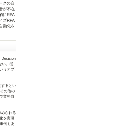
ークの自
者が不在
にRPA
ズRPA
自動化を
cision
らない。従
いうアプ
化するとい
やその他の
で業務自
求められる
化を実現
事例もあ