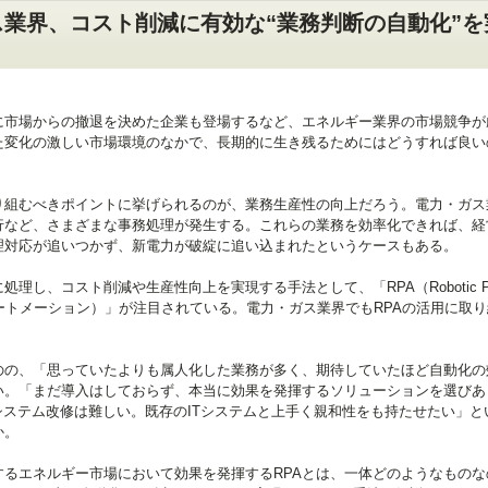
業界、コスト削減に有効な“業務判断の自動化”を
に市場からの撤退を決めた企業も登場するなど、エネルギー業界の市場競争が
た変化の激しい市場環境のなかで、長期的に生き残るためにはどうすれば良い
り組むべきポイントに挙げられるのが、業務生産性の向上だろう。電力・ガス
行など、さまざまな事務処理が発生する。これらの業務を効率化できれば、経
理対応が追いつかず、新電力が破綻に追い込まれたというケースもある。
し、コスト削減や生産性向上を実現する手法として、「RPA（Robotic Pro
ス・オートメーション）」が注目されている。電力・ガス業界でもRPAの活用に取
のの、「思っていたよりも属人化した業務が多く、期待していたほど自動化の
い。「まだ導入はしておらず、本当に効果を発揮するソリューションを選びあ
システム改修は難しい。既存のITシステムと上手く親和性をも持たせたい」と
か。
るエネルギー市場において効果を発揮するRPAとは、一体どのようなものな