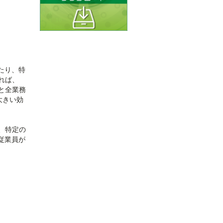
たり、特
れば、
と全業務
大きい効
、特定の
従業員が