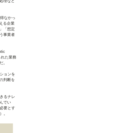
処理など
を得なかっ
える企業
」「想定
う事業者
ic
られた業務
だ。
ションを
の判断を
できるナレ
んでい
を必要とす
）。