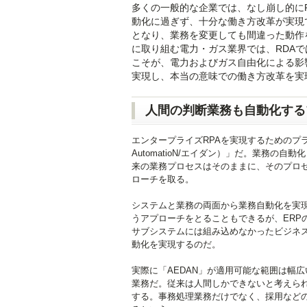
多くの一般的な企業では、なし崩し的に
動化に過ぎず、十分な働き方改革が実現
となり、業務を変更しても間違った動作
に取り組む電力・ガス業界では、RDAで
こそが、電力およびガス自由化による影
実現し、本当の意味での働き方改革を実
人間の判断業務も自動化する
エンタープライズRPAを実現するためのプラットフォ
AutomatioN/エイダン）」だ。業務の自動化とい
来の業務プロセスはそのままに、そのプロ
ローチを取る。
システムと業務の両面から業務自動化を実現
うアプローチをとることもできるが、ERP
サブシステムには組み込めなかったビジネ
動化を実現するのだ。
実際に「AEDAN」が適用可能な範囲は幅
業務だ。従来は人間しかできないと考えら
する。事務処理業務だけでなく、採用などの