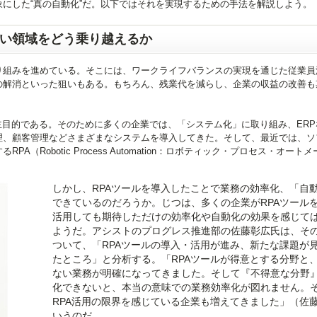
にした“真の自動化”だ。以下ではそれを実現するための手法を解説しよう。
ない領域をどう乗り越えるか
り組みを進めている。そこには、ワークライフバランスの実現を通じた従業員
の解消といった狙いもある。もちろん、残業代を減らし、企業の収益の改善も
主目的である。そのために多くの企業では、「システム化」に取り組み、ERP
理、顧客管理などさまざまなシステムを導入してきた。そして、最近では、ソ
（Robotic Process Automation：ロボティック・プロセス・オート
しかし、RPAツールを導入したことで業務の効率化、「自
できているのだろうか。じつは、多くの企業がRPAツール
活用しても期待しただけの効率化や自動化の効果を感じて
ようだ。アシストのプログレス推進部の佐藤彰広氏は、そ
ついて、「RPAツールの導入・活用が進み、新たな課題が
たところ」と分析する。「RPAツールが得意とする分野と
ない業務が明確になってきました。そして『不得意な分野
化できないと、本当の意味での業務効率化が図れません。
RPA活用の限界を感じている企業も増えてきました」（佐
いうのだ。