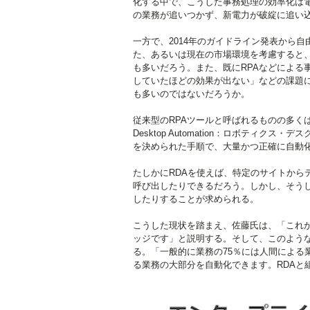
化する中で、こうした事務処理の効率化は
の業務が追いつかず、新電力が破綻に追い
一方で、2014年のガイドライン発表から
た、あるいは現在の市場環境を考慮すると、
も多いだろう。また、既にRPAなどによる
していたほどの効果が出ない」などの課題
も多いのではないだろうか。
従来型のRPAツールと呼ばれるものの多くは
Desktop Automation：ロボティ
を決められた手順で、大量かつ正確に自動
たしかにRDAを使えば、特定のサイトから
呼び出したりできるだろう。しかし、そう
したりすることが求められる。
こうした現状を踏まえ、佐藤氏は、「これか
ッジです」と説明する。そして、このような
る。「一般的に業務の75％には人間による
る業務の大部分を自動化できます。RDAと