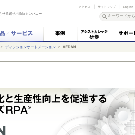
アクセス
サイトマップ
English
させる超サポ愉快カンパニー
>
ディシジョンオートメーション
>
AEDAN