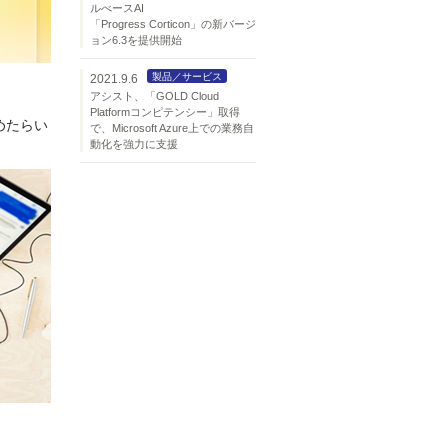
ルべースAI
「Progress Corticon」の新バージ
ョン6.3を提供開始
製品／サービス
2021.9.6
アシスト、「GOLD Cloud
Platformコンピテンシー」取得
めたらい
で、Microsoft Azure上での業務自
動化を強力に支援