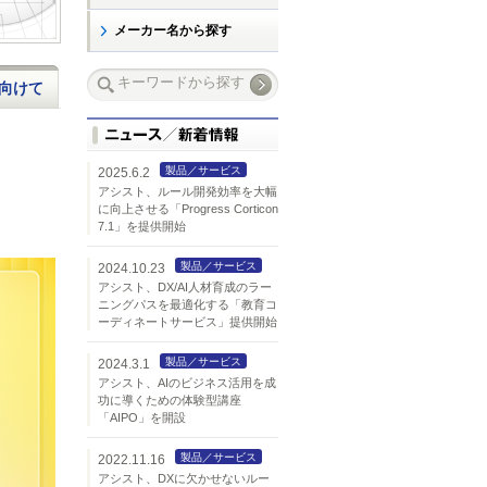
メーカー名から探す
向けて
製品／サービス
2025.6.2
アシスト、ルール開発効率を大幅
に向上させる「Progress Corticon
7.1」を提供開始
製品／サービス
2024.10.23
アシスト、DX/AI人材育成のラー
ニングパスを最適化する「教育コ
ーディネートサービス」提供開始
製品／サービス
2024.3.1
アシスト、AIのビジネス活用を成
功に導くための体験型講座
「AIPO」を開設
製品／サービス
2022.11.16
アシスト、DXに欠かせないルー