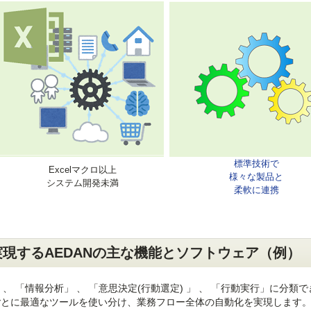
標準技術で
Excelマクロ以上
様々な製品と
システム開発未満
柔軟に連携
実現するAEDANの主な機能とソフトウェア（例）
、 「情報分析」 、 「意思決定(行動選定) 」 、 「行動実行」に分類
ルごとに最適なツールを使い分け、業務フロー全体の自動化を実現します