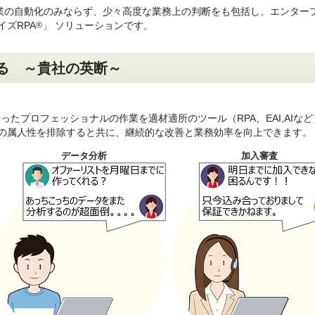
作業の自動化のみならず、少々高度な業務上の判断をも包括し、エンター
ズRPA
」
ソリューションです。
®
わる ～貴社の英断～
ったプロフェッショナルの作業を適材適所のツール（RPA、EAI,AIな
の属人性を排除すると共に、継続的な改善と業務効率を向上できます。
データ分析
加入審査