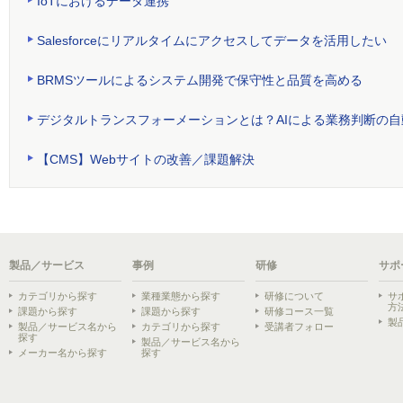
IoTにおけるデータ連携
Salesforceにリアルタイムにアクセスしてデータを活用したい
BRMSツールによるシステム開発で保守性と品質を高める
デジタルトランスフォーメーションとは？AIによる業務判断の自
【CMS】Webサイトの改善／課題解決
製品／サービス
事例
研修
サポ
カテゴリから探す
業種業態から探す
研修について
サ
方
課題から探す
課題から探す
研修コース一覧
製
製品／サービス名から
カテゴリから探す
受講者フォロー
探す
製品／サービス名から
メーカー名から探す
探す