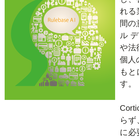
れる
間の
ル 
や法
個人
もと
す。
Cor
らず
に必