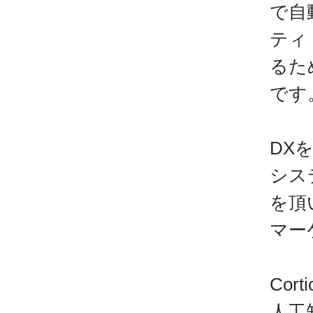
で自
ティ
るた
です
DX
シス
を頂
マー
Cor
人工