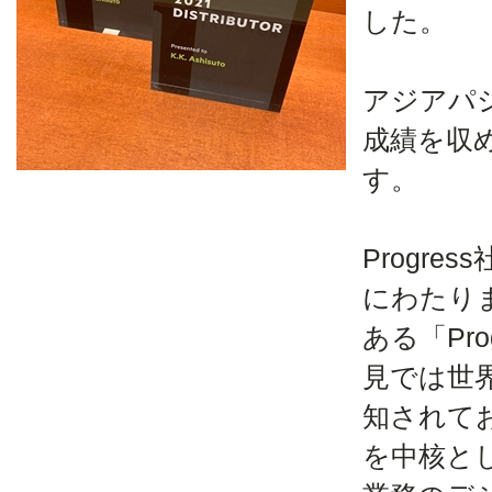
した。
アジアパ
成績を収
す。
Progr
にわたり
ある「Prog
見では世
知されてお
を中核と