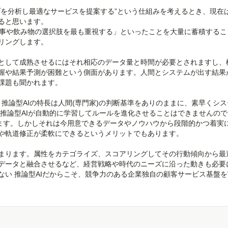
プを分析し最適なサービスを提案する”という仕組みを考えるとき、現在
ると思います。
食事や飲み物の選択肢を最も重視する」といったことを大量に蓄積するこ
リングします。
として成熟させるにはそれ相応のデータ量と時間が必要とされますし、
握や結果予測が困難という側面があります。人間とシステムが出す結果
課題も聞かれます。
。 推論型AIの特長は人間(専門家)の判断基準をありのままに、素早くシ
 推論型AIが自動的に学習してルールを進化させることはできませんの
ります。しかしそれは今用意できるデータやノウハウから段階的かつ着実
や軌道修正が柔軟にできるというメリットでもあります。
まります。属性をカテゴライズ、スコアリングしてその行動傾向から最
データと融合させるなど、経営戦略や時代のニーズに沿った動きも必要
ない 推論型AIだからこそ、競争力のある企業独自の顧客サービス基盤