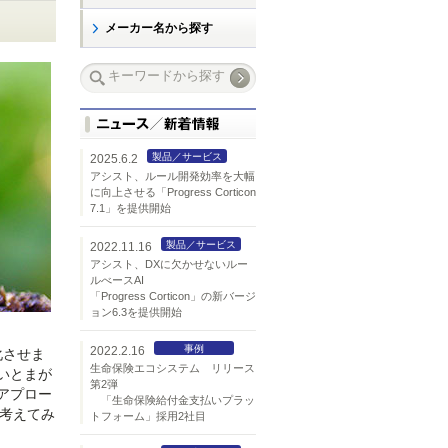
）
メーカー名から探す
製品／サービス
2025.6.2
アシスト、ルール開発効率を大幅
に向上させる「Progress Corticon
7.1」を提供開始
製品／サービス
2022.11.16
アシスト、DXに欠かせないルー
ルべースAI
「Progress Corticon」の新バージ
ョン6.3を提供開始
事例
2022.2.16
化させま
生命保険エコシステム リリース
いとまが
第2弾
アプロー
「生命保険給付金支払いプラッ
、考えてみ
トフォーム」採用2社目