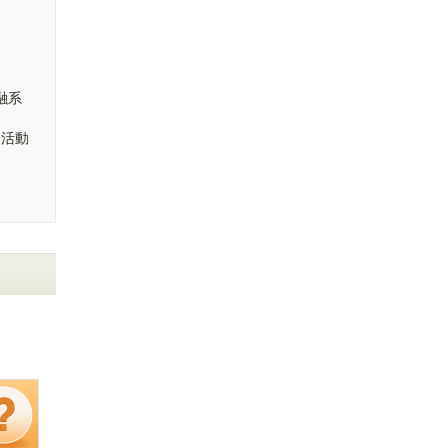
融系
て活動