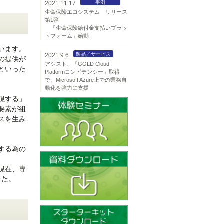
事例
2021.11.17
生命保険エコシステム リリース
第1弾
「生命保険給付金支払いプラッ
トフォーム」始動
います。
製品／サービス
2021.9.6
の提供が
アシスト、「GOLD Cloud
といった
Platformコンピテンシー」取得
で、Microsoft Azure上での業務自
動化を強力に支援
視する」
要素が組
スを生み
する為の
現在、専
した。