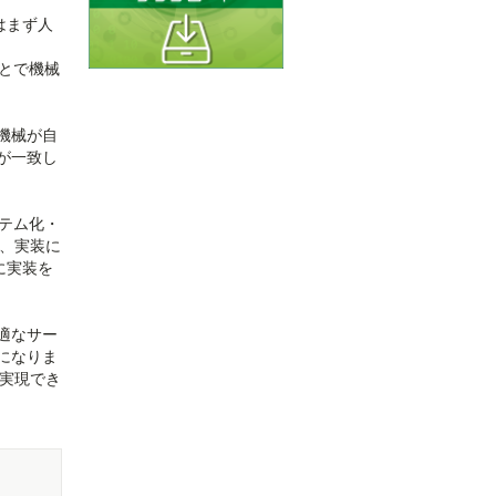
はまず人
とで機械
機械が自
が一致し
ステム化・
で、実装に
に実装を
適なサー
になりま
を実現でき