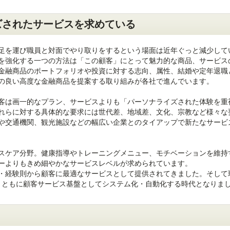
ズされたサービスを求めている
足を運び職員と対面でやり取りをするという場面は近年ぐっと減少して
を強化する一つの方法は「この顧客」にとって魅力的な商品、サービス
金融商品のポートフォリオや投資に対する志向、属性、結婚や定年退職
の良い高度な金融商品を提案する取り組みが各社で進んでいます。
客は画一的なプラン、サービスよりも「パーソナライズされた体験を重
れらに対する具体的な要求には世代差、地域差、文化、宗教など様々な
や交通機関、観光施設などの幅広い企業とのタイアップで新たなサービ
スケア分野。健康指導やトレーニングメニュー、モチベーションを維持
ーよりもきめ細やかなサービスレベルが求められています。
・経験則から顧客に最適なサービスとして提供されてきました。そして
タとともに顧客サービス基盤としてシステム化・自動化する時代となりま