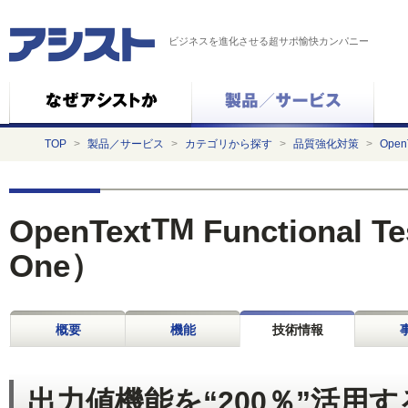
ビジネスを進化させる超サポ愉快カンパニー
TOP
>
製品／サービス
>
カテゴリから探す
>
品質強化対策
>
OpenT
TM
OpenText
Functional T
One）
概要
機能
技術情報
出力値機能を“200％”活用す