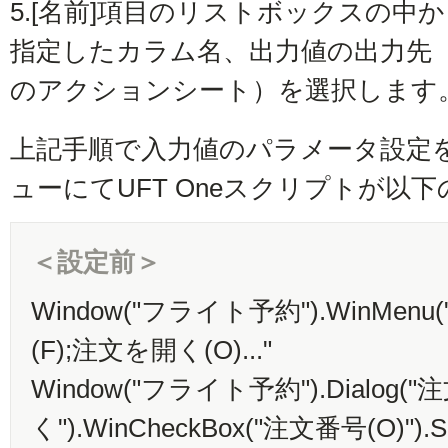
5.
[名前]項目のリストボックスの中から
指定したカラム名、出力値の出力先
のアクションシート）を選択します
上記手順で入力値のパラメータ設定
ューにてUFT Oneスクリプトが以
＜設定前＞
Window("フライト予約").WinMenu("
(F);注文を開く(O)..."
Window("フライト予約").Dialog(
く").WinCheckBox("注文番号(O)").Se