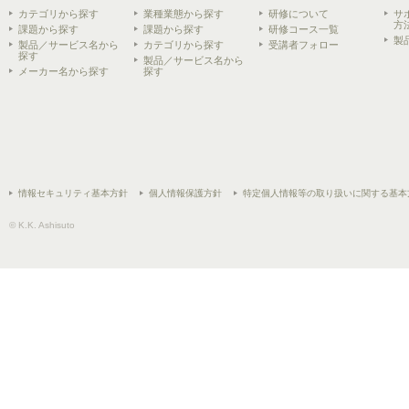
カテゴリから探す
業種業態から探す
研修について
サ
方
課題から探す
課題から探す
研修コース一覧
製
製品／サービス名から
カテゴリから探す
受講者フォロー
探す
製品／サービス名から
メーカー名から探す
探す
情報セキュリティ基本方針
個人情報保護方針
特定個人情報等の取り扱いに関する基本
© K.K. Ashisuto