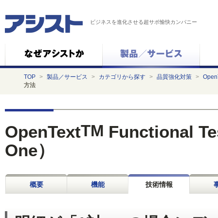
ビジネスを進化させる超サポ愉快カンパニー
TOP
>
製品／サービス
>
カテゴリから探す
>
品質強化対策
>
OpenT
方法
TM
OpenText
Functional T
One）
概要
機能
技術情報