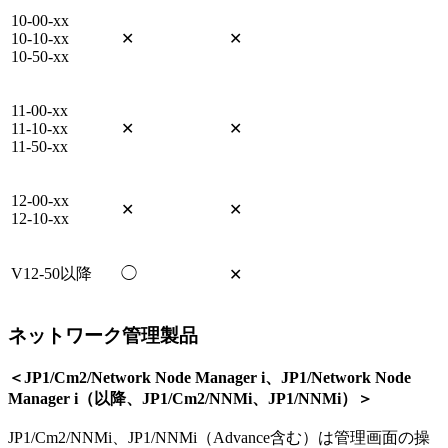
10-00-xx
10-10-xx
✕
✕
10-50-xx
11-00-xx
11-10-xx
✕
✕
11-50-xx
12-00-xx
✕
✕
12-10-xx
V12-50以降
◯
✕
ネットワーク管理製品
＜JP1/Cm2/Network Node Manager i、JP1/Network Node
Manager i（以降、JP1/Cm2/NNMi、JP1/NNMi）＞
JP1/Cm2/NNMi、JP1/NNMi（Advance含む）は管理画面の操