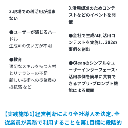
3.活用促進のためコンテ
3.現場での利活用が進ま
ストなどのイベントを開
ない
催
●ユーザーが感じるハー
●全社で生成AI利活用コ
ドル
ンテストを実施し、382の
生成AIの使い方が不明
事例を創出
●教育
●Gleanのシンプルなユ
適切なスキルを持つ人材
ーザーインターフェース・
とリテラシーの不足
活用事例を簡単に共有で
新しい技術への従業員の
きるアプリ・プロンプト機
抵抗感 など
能による展開
【実践施策1】経営判断により全社導入を決定、全
従業員が業務で利用することを第1目標に段階的