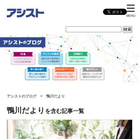
MENU
アシストのブログ
>
鴨川だより
鴨川だより
を含む記事一覧