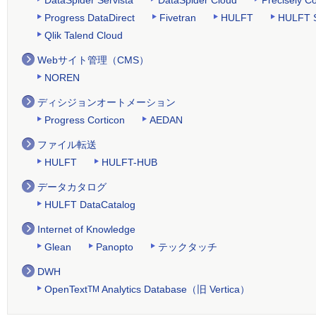
Progress DataDirect
Fivetran
HULFT
HULFT 
Qlik Talend Cloud
Webサイト管理（CMS）
NOREN
ディシジョンオートメーション
Progress Corticon
AEDAN
ファイル転送
HULFT
HULFT-HUB
データカタログ
HULFT DataCatalog
Internet of Knowledge
Glean
Panopto
テックタッチ
DWH
OpenText
Analytics Database（旧 Vertica）
TM