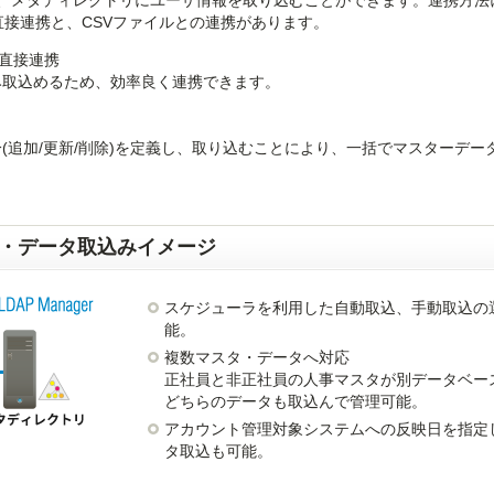
、メタディレクトリにユーザ情報を取り込むことができます。連携方法
直接連携と、CSVファイルとの連携があります。
の直接連携
み取込めるため、効率良く連携できます。
(追加/更新/削除)を定義し、取り込むことにより、一括でマスターデー
・データ取込みイメージ
スケジューラを利用した自動取込、手動取込の
能。
複数マスタ・データへ対応
正社員と非正社員の人事マスタが別データベー
どちらのデータも取込んで管理可能。
アカウント管理対象システムへの反映日を指定
タ取込も可能。