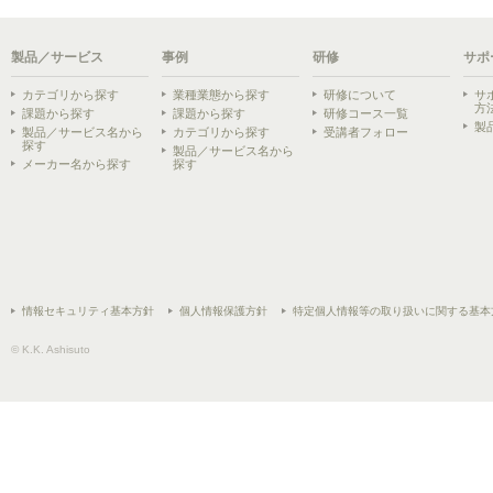
製品／サービス
事例
研修
サポ
カテゴリから探す
業種業態から探す
研修について
サ
方
課題から探す
課題から探す
研修コース一覧
製
製品／サービス名から
カテゴリから探す
受講者フォロー
探す
製品／サービス名から
メーカー名から探す
探す
情報セキュリティ基本方針
個人情報保護方針
特定個人情報等の取り扱いに関する基本
© K.K. Ashisuto