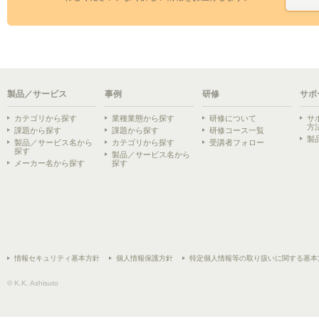
製品／サービス
事例
研修
サポ
カテゴリから探す
業種業態から探す
研修について
サ
方
課題から探す
課題から探す
研修コース一覧
製
製品／サービス名から
カテゴリから探す
受講者フォロー
探す
製品／サービス名から
メーカー名から探す
探す
情報セキュリティ基本方針
個人情報保護方針
特定個人情報等の取り扱いに関する基本
© K.K. Ashisuto