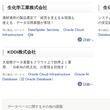
生化学工業株式会社
生
適材適所の製品選定で「経営を支える＆現場も
システム
使える」データ活用基盤が実現！
の安定
DataSpider Servista
Oracle Cloud
導入製品／サービス：
導入製品
Infrastructure
Qlik
Datab
詳細へ
KDDI株式会社
大規模データ基盤をクラウド上で効率よく運
用、「分析AIの民主化」の実現を目指す！
Oracle Cloud Infrastructure
Oracle AI
導入製品／サービス：
Database（旧 Oracle Database）
詳細へ
データベースに関するその他の課題