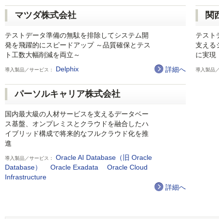
マツダ株式会社
関
テストデータ準備の無駄を排除してシステム開
テストデ
発を飛躍的にスピードアップ ～品質確保とテス
支える
ト工数大幅削減を両立～
に実現
Delphix
詳細へ
導入製品／サービス：
導入製品
パーソルキャリア株式会社
国内最大級の人材サービスを支えるデータベー
ス基盤、オンプレミスとクラウドを融合したハ
イブリッド構成で将来的なフルクラウド化を推
進
Oracle AI Database（旧 Oracle
導入製品／サービス：
Database）
Oracle Exadata
Oracle Cloud
Infrastructure
詳細へ