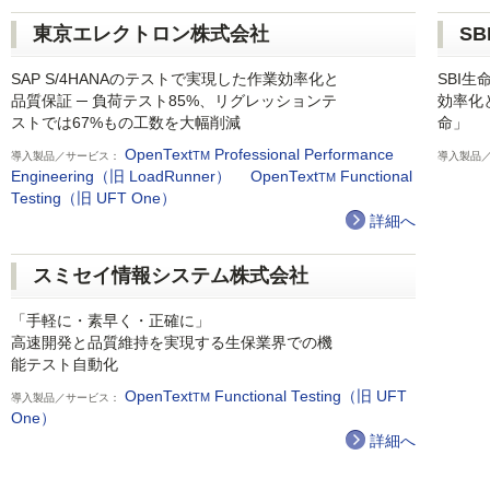
東京エレクトロン株式会社
S
SAP S/4HANAのテストで実現した作業効率化と
SBI生
品質保証 ─ 負荷テスト85%、リグレッションテ
効率化
ストでは67%もの工数を大幅削減
命」
OpenText
Professional Performance
TM
導入製品／サービス：
導入製品
Engineering（旧 LoadRunner）
OpenText
Functional
TM
Testing（旧 UFT One）
詳細へ
スミセイ情報システム株式会社
「手軽に・素早く・正確に」
高速開発と品質維持を実現する生保業界での機
能テスト自動化
OpenText
Functional Testing（旧 UFT
TM
導入製品／サービス：
One）
詳細へ