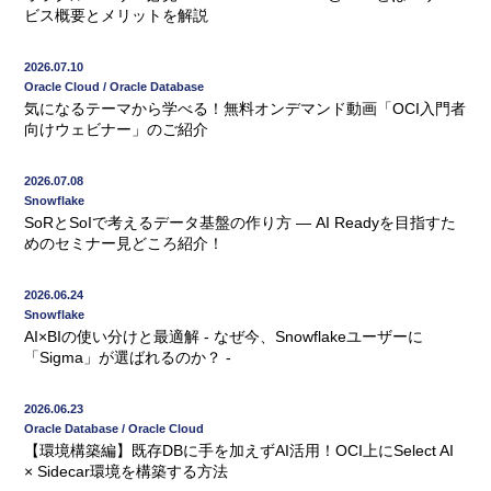
ビス概要とメリットを解説
2026.07.10
Oracle Cloud / Oracle Database
気になるテーマから学べる！無料オンデマンド動画「OCI入門者
向けウェビナー」のご紹介
2026.07.08
Snowflake
SoRとSoIで考えるデータ基盤の作り方 ― AI Readyを目指すた
めのセミナー見どころ紹介！
2026.06.24
Snowflake
AI×BIの使い分けと最適解 - なぜ今、Snowflakeユーザーに
「Sigma」が選ばれるのか？ -
2026.06.23
Oracle Database / Oracle Cloud
【環境構築編】既存DBに手を加えずAI活用！OCI上にSelect AI
× Sidecar環境を構築する方法