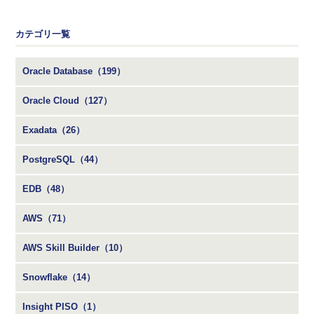
カテゴリ一覧
Oracle Database（199）
Oracle Cloud（127）
Exadata（26）
PostgreSQL（44）
EDB（48）
AWS（71）
AWS Skill Builder（10）
Snowflake（14）
Insight PISO（1）