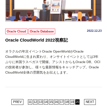
2022.12.23
Oracle Cloud
Oracle Database
Oracle CloudWorld 2022視察記
オラクルの年次イベントOracle OpenWorldがOracle
CloudWorldに生まれ変わり、オンサイトイベントとしては3年
ぶりに米国ラスベガスで開催。アシストからもOracle DB、OCI
の技術者が参加し、様々な最新情報をキャッチアップ。Oracle
CloudWorld全体の雰囲気をお伝えします。
PREV
11
12
13
14
15
16
17
18
19
20
NEXT