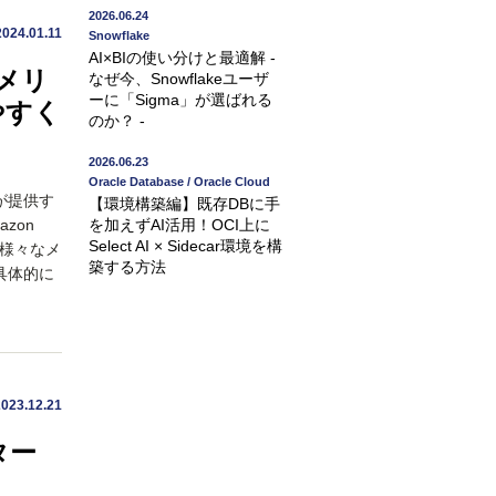
2026.06.24
2024.01.11
Snowflake
AI×BIの使い分けと最適解 -
、メリ
なぜ今、Snowflakeユーザ
ーに「Sigma」が選ばれる
やすく
のか？ -
2026.06.23
Oracle Database / Oracle Cloud
AWSが提供す
【環境構築編】既存DBに手
zon
を加えずAI活用！OCI上に
Select AI × Sidecar環境を構
、様々なメ
築する方法
具体的に
2023.12.21
ター