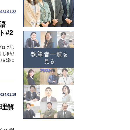
2024.01.22
語
ト#2
ブログ記
えりも参戦
の交流に
2024.01.19
を理解