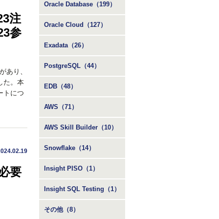
Oracle Database（199）
23注
Oracle Cloud（127）
23参
Exadata（26）
PostgreSQL（44）
表があり、
した。本
EDB（48）
ートにつ
AWS（71）
AWS Skill Builder（10）
Snowflake（14）
2024.02.19
Insight PISO（1）
必要
Insight SQL Testing（1）
その他（8）