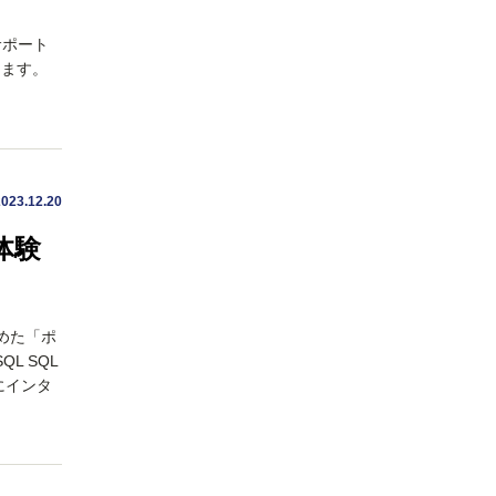
サポート
します。
2023.12.20
体験
めた「ポ
L SQL
にインタ