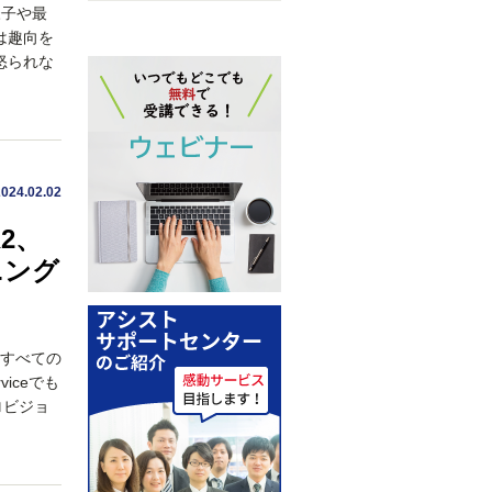
様子や最
は趣向を
怒られな
2024.02.02
R2、
ニング
既にすべての
viceでも
プロビジョ