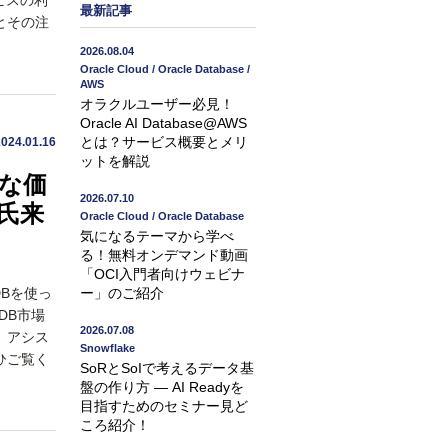
ービスの利
最新記事
とその注
2026.08.04
Oracle Cloud / Oracle Database /
AWS
オラクルユーザー必見！
Oracle AI Database@AWS
とは？サービス概要とメリ
2024.01.16
ットを解説
たな価
2026.07.10
e氏来
Oracle Cloud / Oracle Database
気になるテーマから学べ
る！無料オンデマンド動画
「OCI入門者向けウェビナ
EDBを使っ
ー」のご紹介
DB市場
2026.07.08
。アシス
Snowflake
ひご覧く
SoRとSoIで考えるデータ基
盤の作り方 ― AI Readyを
目指すためのセミナー見ど
ころ紹介！