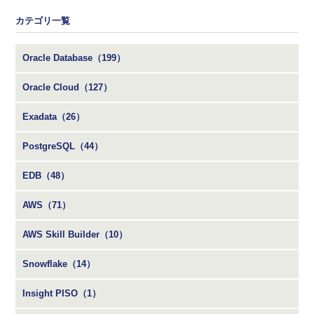
カテゴリ一覧
Oracle Database（199）
Oracle Cloud（127）
Exadata（26）
PostgreSQL（44）
EDB（48）
AWS（71）
AWS Skill Builder（10）
Snowflake（14）
Insight PISO（1）