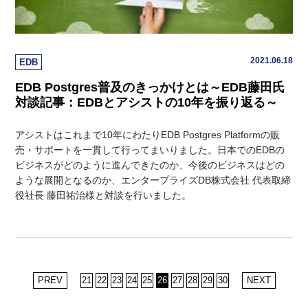
2021.06.18
EDB
EDB Postgres普及のきっかけとは～EDB藤田氏
対談記事：EDBとアシストの10年を振り返る～
アシストはこれまで10年にわたりEDB Postgres Platformの販
売・サポートを一貫して行ってまいりました。日本でのEDBの
ビジネスがどのように進んできたのか、今後のビジネスはどの
ような展開となるのか、エンタープライズDB株式会社 代表取締
役社長 藤田祐治様と対談を行いました。
PREV
21
22
23
24
25
26
27
28
29
30
NEXT