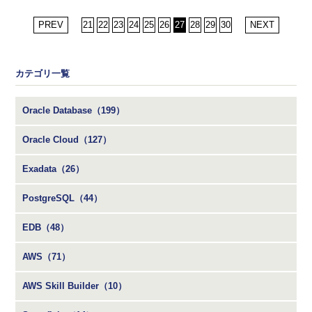
PREV
21
22
23
24
25
26
27
28
29
30
NEXT
カテゴリ一覧
Oracle Database（199）
Oracle Cloud（127）
Exadata（26）
PostgreSQL（44）
EDB（48）
AWS（71）
AWS Skill Builder（10）