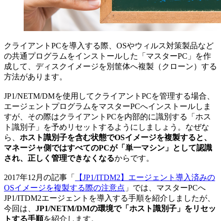
クライアントPCを導入する際、OSやウィルス対策製品など
の共通プログラムをインストールした「マスターPC」を作
成して、ディスクイメージを別筐体へ複製（クローン）する
方法があります。
JP1/NETM/DMを使用してクライアントPCを管理する場合、
エージェントプログラムをマスターPCへインストールしま
すが、その際はクライアントPCを内部的に識別する「ホス
ト識別子」を予めリセットするようにしましょう。なぜな
ら、
ホスト識別子を含む状態でOSイメージを複製すると、
マネージャ側ではすべてのPCが「単一マシン」として認識
され、正しく管理できなくなる
からです。
2017年12月の記事「
【JP1/ITDM2】エージェント導入済みの
OSイメージを複製する際の注意点
」では、マスターPCへ
JP1/ITDM2エージェントを導入する手順を紹介しましたが、
今回は、
JP1/NETM/DMの環境で「ホスト識別子」をリセッ
トする手順
を紹介します。