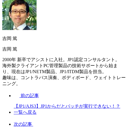
吉岡 篤
吉岡 篤
2000年 新卒でアシストに入社。JP1認定コンサルタント。
海外製クライアントPC管理製品の技術サポートから始ま
り、現在はJP1/NETM製品、JP1/ITDM製品を担当。
趣味は、コントラバス演奏、ボディボード、ウェイトトレー
ニング。
前の記事
【JP1/AJS3】JP1からだとバッチが実行できない！？
一覧へ戻る
次の記事