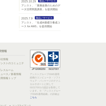
製品／サービス
2025.10.29
アシスト、「業務改善のためのデ
ータ活用実践講座」を提供開始
製品／サービス
2025.7.9
アシスト、「生成AI基礎力養成コ
ース for AWS」を提供開始
業情報
会社情報
アシストのコミュニテ
ィ
プレスルーム
ニュース／新着情報
アシストグループISMS適用
組織のコンピュータ・ソフト
採用情報トップ
ウェア・パッケージのテクニ
カルサポートに対して
ISO27001の認証を取得して
います。※「アシストグルー
プISMS適用組織」の詳細は
こちら
ついて
コンプライアンス