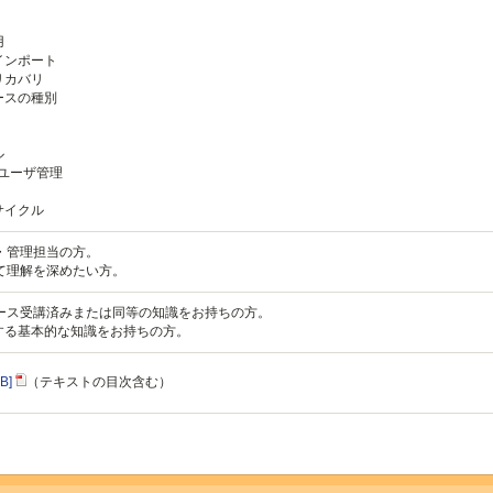
用
インポート
リカバリ
ースの種別
ル
ユーザ管理
サイクル
運用・管理担当の方。
について理解を深めたい方。
基本コース受講済みまたは同等の知識をお持ちの方。
する基本的な知識をお持ちの方。
B]
（テキストの目次含む）