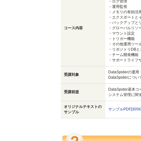
・ログ管理
・運用監視
・メモリの有効活
・エクスポートと
・バックアップと
コース内容
・グローバルリソ
・マウント設定
・トリガー機能
・その他運用ツー
・リポジトリDBと
・チーム開発機能
・サポートライフ
DataSpiderの
受講対象
DataSpider
DataSpider
受講前提
システム管理に関
オリジナルテキストの
サンプルPDF[305K
サンプル