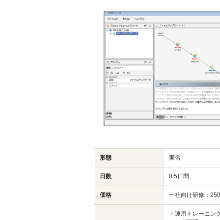
形態
実習
日数
0.5日間
価格
一社向け研修：250
・運用トレーニン