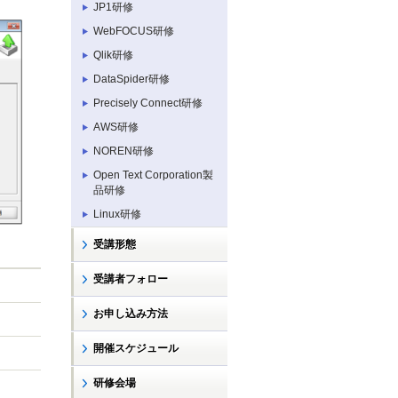
JP1研修
WebFOCUS研修
Qlik研修
DataSpider研修
Precisely Connect研修
AWS研修
NOREN研修
Open Text Corporation製
品研修
Linux研修
受講形態
受講者フォロー
お申し込み方法
開催スケジュール
研修会場