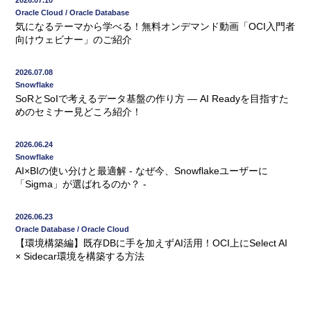
2026.07.10
Oracle Cloud / Oracle Database
気になるテーマから学べる！無料オンデマンド動画「OCI入門者
向けウェビナー」のご紹介
2026.07.08
Snowflake
SoRとSoIで考えるデータ基盤の作り方 ― AI Readyを目指すた
めのセミナー見どころ紹介！
2026.06.24
Snowflake
AI×BIの使い分けと最適解 - なぜ今、Snowflakeユーザーに
「Sigma」が選ばれるのか？ -
2026.06.23
Oracle Database / Oracle Cloud
【環境構築編】既存DBに手を加えずAI活用！OCI上にSelect AI
× Sidecar環境を構築する方法