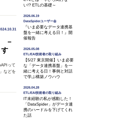
い!? ETLの基礎～
2026.06.19
DataSpiderユーザー会
『いま必要なデータ連携基
2024.10.31
盤を一緒に考える日！』開
催報告
」 －
ます
2026.05.08
ETL/EAI技術者の取り組み
【5/27 東京開催】いま必要
APIって
な「データ連携基盤」を一
緒に考える日！事例と対話
？」などを
で学ぶ構築ノウハウ
2026.04.28
ETL/EAI技術者の取り組み
IT未経験の私が感動した！
「DataSpider」がデータ連
携のハードルを下げてくれ
た話