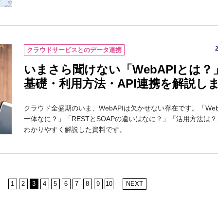
クラウドサービスとのデータ連携
いまさら聞けない「WebAPIとは？
基礎・利用方法・API連携を解説し
クラウド全盛期のいま、WebAPIは欠かせない存在です。「Web
一体なに？」「RESTとSOAPの違いはなに？」「活用方法は
わかりやすく解説した資料です。
1
2
3
4
5
6
7
8
9
10
NEXT