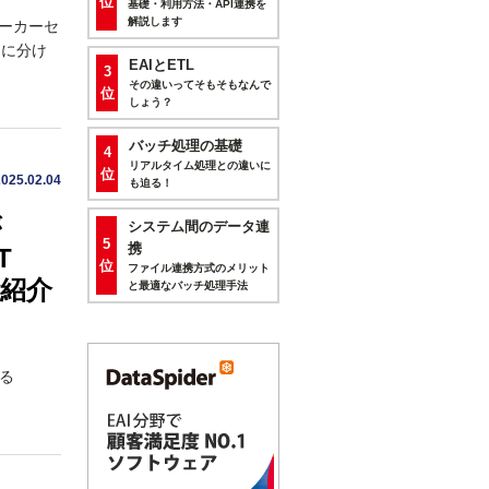
位
基礎・利用方法・API連携を
解説します
メーカーセ
ンに分け
EAIとETL
3
その違いってそもそもなんで
位
しょう？
バッチ処理の基礎
4
リアルタイム処理との違いに
位
2025.02.04
も迫る！
が
システム間のデータ連
5
携
T
位
ファイル連携方式のメリット
ご紹介
と最適なバッチ処理手法
る