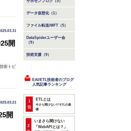
サポセンブログ（5）
データ仮想化（1）
ファイル転送/MFT（5）
2025.03.31
DataSpiderユーザー会
25開
（9）
技術支援（9）
ト技術トピ
EAI/ETL技術者のブログ
人気記事ランキング
ETLとは
1
2025.03.21
今さら聞けない!? ETLの基
位
礎
25開
いまさら聞けない
2
「WebAPIとは？」