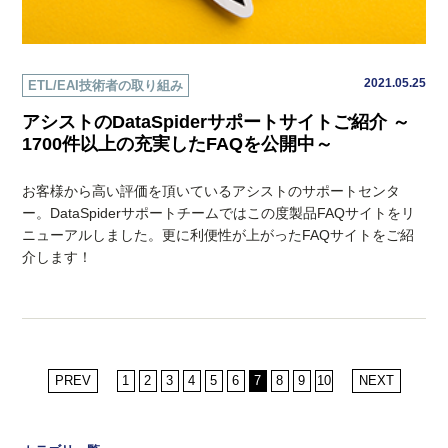
2021.05.25
ETL/EAI技術者の取り組み
アシストのDataSpiderサポートサイトご紹介 ～
1700件以上の充実したFAQを公開中～
お客様から高い評価を頂いているアシストのサポートセンタ
ー。DataSpiderサポートチームではこの度製品FAQサイトをリ
ニューアルしました。更に利便性が上がったFAQサイトをご紹
介します！
PREV
1
2
3
4
5
6
7
8
9
10
NEXT