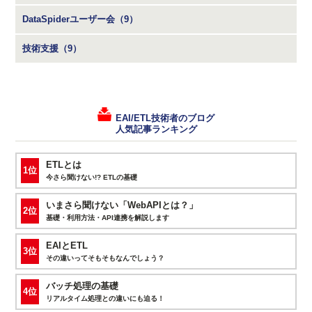
DataSpiderユーザー会（9）
技術支援（9）
EAI/ETL技術者のブログ
人気記事ランキング
ETLとは
1位
今さら聞けない!? ETLの基礎
いまさら聞けない「WebAPIとは？」
2位
基礎・利用方法・API連携を解説します
EAIとETL
3位
その違いってそもそもなんでしょう？
バッチ処理の基礎
4位
リアルタイム処理との違いにも迫る！