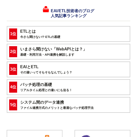
EAI/ETL技術者のブログ
人気記事ランキング
ETLとは
1位
今さら聞けない!? ETLの基礎
いまさら聞けない「WebAPIとは？」
2位
基礎・利用方法・API連携を解説します
EAIとETL
3位
その違いってそもそもなんでしょう？
バッチ処理の基礎
4位
リアルタイム処理との違いにも迫る！
システム間のデータ連携
5位
ファイル連携方式のメリットと最適なバッチ処理手法