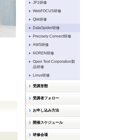
JP1研修
WebFOCUS研修
Qlik研修
DataSpider研修
Precisely Connect研修
AWS研修
NOREN研修
Open Text Corporation製
品研修
Linux研修
受講形態
受講者フォロー
お申し込み方法
開催スケジュール
研修会場