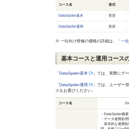
コース名
形式
DataSpider基本
実習
DataSpider運用
実習
※ 一社向け研修の価格の詳細は、「
一社
基本コースと運用コース
「
DataSpider基本
」では、実際にデ
「
DataSpider運用
」では、ユーザー
スをお選びください。
コース名
Da
・DataSpider概要
・データ連携処理
基本的な連携処
理、各種フロー制