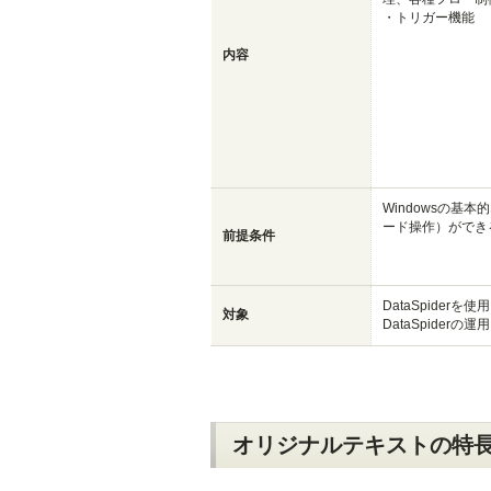
・トリガー機能
内容
Windowsの基
ード操作）ができ
前提条件
DataSpider
対象
DataSpider
オリジナルテキストの特