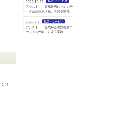
製品／サービス
2025.10.29
アシスト、「業務改善のためのデ
ータ活用実践講座」を提供開始
製品／サービス
2025.7.9
アシスト、「生成AI基礎力養成コ
ース for AWS」を提供開始
じてコー