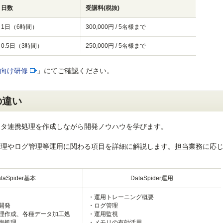
日数
受講料
(税抜)
1日（6時間）
300,000円 / 5名様まで
0.5日（3時間）
250,000円 / 5名様まで
向け研修
」にてご確認ください。
の違い
ータ連携処理を作成しながら開発ノウハウを学びます。
管理やログ管理等運用に関わる項目を詳細に解説します。担当業務に応
taSpider基本
DataSpider運用
・運用トレーニング概要
開発
・ログ管理
理作成、各種データ加工処
・運用監視
御処理
・メモリの有効活用