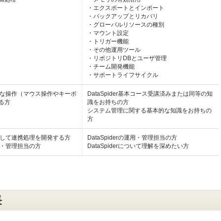
・エクスポートとインポート
・バックアップとリカバリ
・グローバルリソースの種別
・マウント設定
・トリガー機能
・その他運用ツール
・リポジトリDBとユーザ管理
・チーム開発機能
・サポートライフサイクル
本的な操作（マウス操作やキーボ
DataSpider基本コース受講済みまたは同等の知
る方
識をお持ちの方
システム管理に関する基本的な知識をお持ちの
方
を使用して連携処理を開発する方
DataSpiderの運用・管理担当の方
の運用・管理担当の方
DataSpiderについて理解を深めたい方
長