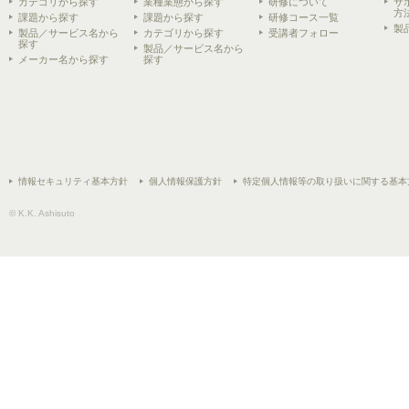
カテゴリから探す
業種業態から探す
研修について
サ
方
課題から探す
課題から探す
研修コース一覧
製
製品／サービス名から
カテゴリから探す
受講者フォロー
探す
製品／サービス名から
メーカー名から探す
探す
情報セキュリティ基本方針
個人情報保護方針
特定個人情報等の取り扱いに関する基本
© K.K. Ashisuto